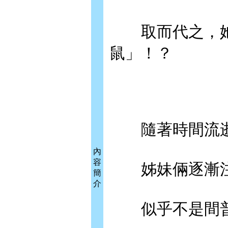
取而代之，她
鼠」！？
隨著時間流
內
容
姊妹倆逐漸注
簡
介
似乎不是間普