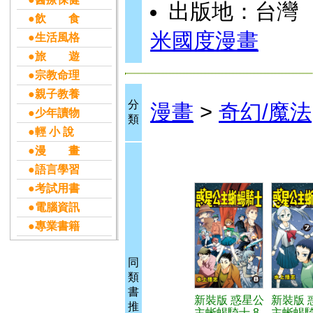
出版地：台灣
●飲 食
米國度漫畫
●生活風格
●旅 遊
●宗教命理
●親子教養
分
漫畫
>
奇幻/魔法
●少年讀物
類
●輕 小 說
●漫 畫
●語言學習
●考試用書
●電腦資訊
●專業書籍
同
類
書
新裝版 惑星公
新裝版 
推
主蜥蜴騎士 8
主蜥蜴騎