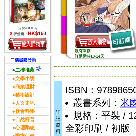
定價200.00元
HK$160
8
折優惠：
沒有庫存
訂購需時10-14天
●二樓推薦
●文學小說
●商業理財
ISBN：9789865
●藝術設計
叢書系列：
米
●人文史地
●社會科學
詳
規格：平裝 / 128頁
細
●自然科普
資
全彩印刷 / 初版
●心理勵志
料
●醫療保健