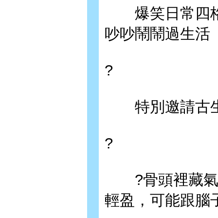
爆笑日常四格
吵吵鬧鬧過生活
?
特別邀請古生物
?
?骨頭裡藏氣囊
輕盈，可能跟腦