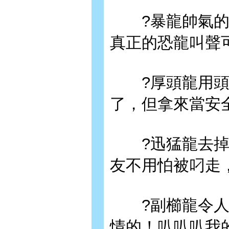
?暴龍帥氣的「
真正的恐龍叫聲
?厚頭龍用頭打
了，但拿來當安
?迅猛龍去掉尾
友不用怕被叼走
?副櫛龍令人印
情的！叭叭叭我