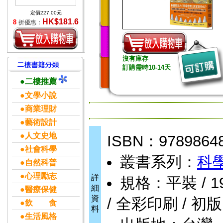
定價227.00元
HK$181.6
8
折優惠：
沒有庫存
訂購需時10-14天
●二樓推薦
●文學小說
●商業理財
●藝術設計
●人文史地
ISBN：9789864
●社會科學
叢書系列：
科
●自然科普
●心理勵志
詳
規格：平裝 / 192頁
細
●醫療保健
資
/ 全彩印刷 / 初版
●飲 食
料
●生活風格