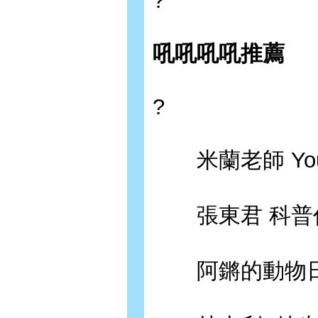
?
吼吼吼吼推薦
?
米蘭老師 You
張東君 科普
阿鏘的動物日常