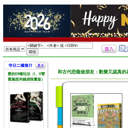
和古代恐龍做朋友：歡樂又認真的
愛的69種玩法（I、II雙
重魅惑夾鏈袋限量版）