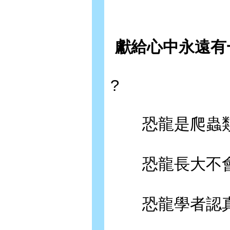
獻給心中永遠有
?
恐龍是爬蟲類
恐龍長大不會
恐龍學者認真