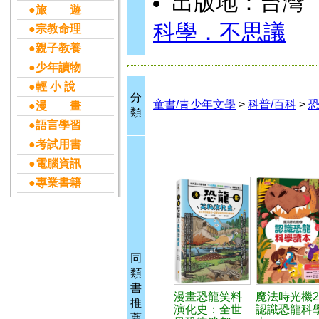
出版地：台灣
●旅 遊
科學．不思議
●宗教命理
●親子教養
●少年讀物
●輕 小 說
分
童書/青少年文學
>
科普/百科
>
●漫 畫
類
●語言學習
●考試用書
●電腦資訊
●專業書籍
同
類
書
漫畫恐龍笑料
魔法時光機
推
演化史：全世
認識恐龍科
薦