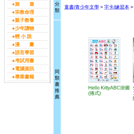
●旅 遊
分
童書/青少年文學
>
字卡/練習本
類
●宗教命理
●親子教養
●少年讀物
●輕 小 說
●漫 畫
●語言學習
●考試用書
●電腦資訊
同
●專業書籍
類
書
Hello KittyABC掛圖
推
(捲式)
薦