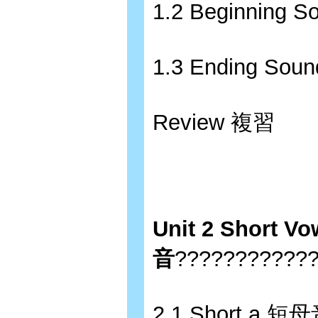
1.2 Beginning
1.3 Ending So
Review 複習
Unit 2 Short V
音
????????????
2.1 Short a 短母