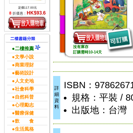
定價117.00元
HK$93.6
8
折優惠：
沒有庫存
●二樓推薦
訂購需時10-14天
●文學小說
●商業理財
●藝術設計
●人文史地
ISBN：9786267
詳
●社會科學
細
規格：平裝 / 80頁
●自然科普
資
●心理勵志
料
出版地：台灣
●醫療保健
●飲 食
●生活風格