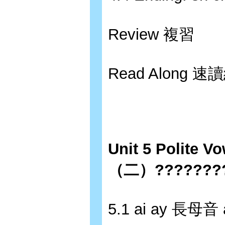
Review 複習
Read Along 
Unit 5 Polite 
（二）????????
5.1 ai ay 長母音 a