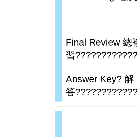
Final Review 總
習????????????
Answer Key? 解
答????????????