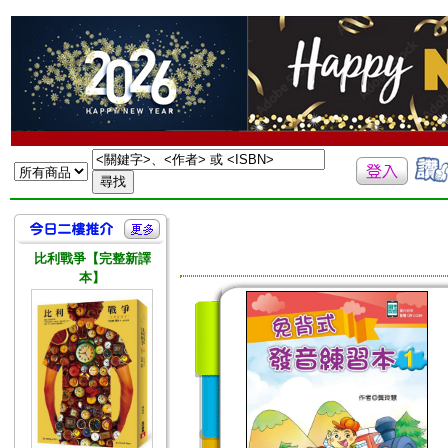
比利戰爭【完整新譯
本】