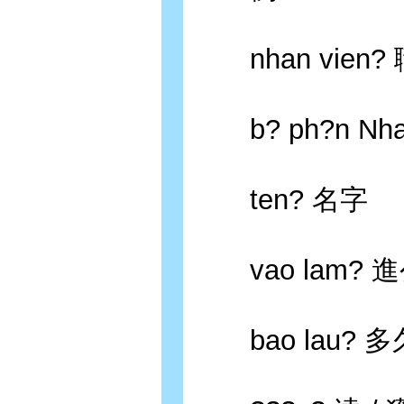
nhan vien?
b? ph?n Nh
ten? 名字
vao lam? 
bao lau? 多