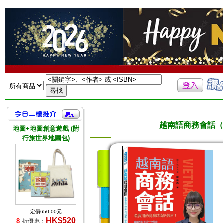
越南語商務會話（
地圖+地圖創意遊戲 (附
行旅世界地圖包)
定價650.00元
HK$520
8
折優惠：