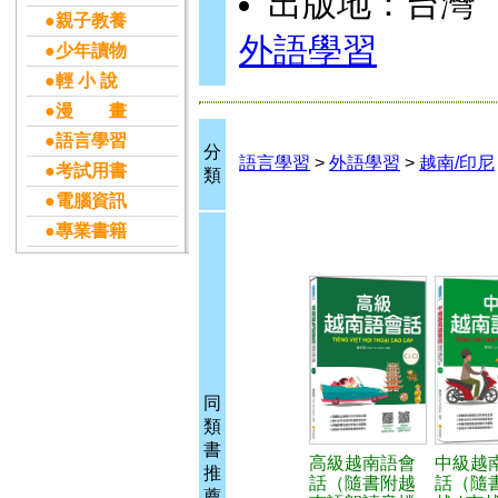
出版地：台灣
●親子教養
外語學習
●少年讀物
●輕 小 說
●漫 畫
●語言學習
分
語言學習
>
外語學習
>
越南/印尼
●考試用書
類
●電腦資訊
●專業書籍
同
類
書
高級越南語會
中級越
推
話（隨書附越
話（隨
薦