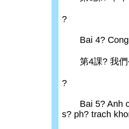
?
Bai 4? Cong ty 
第4課? 我們
?
Bai 5? Anh co 
s? ph? trach kh