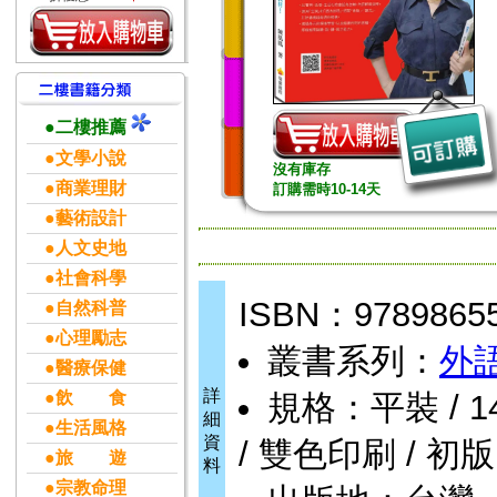
●二樓推薦
●文學小說
沒有庫存
●商業理財
訂購需時10-14天
●藝術設計
●人文史地
●社會科學
ISBN：9789865
●自然科普
●心理勵志
叢書系列：
外
●醫療保健
詳
●飲 食
規格：平裝 / 144
細
●生活風格
資
/ 雙色印刷 / 初版
●旅 遊
料
●宗教命理