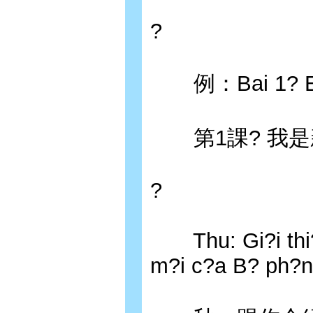
?
例：Bai 1? Em l
第1課? 我是
?
Thu: Gi?i thi?u
m?i c?a B? ph?n