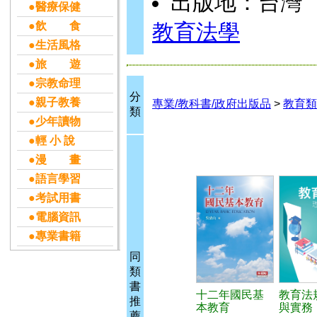
出版地：台灣
●醫療保健
●飲 食
教育法學
●生活風格
●旅 遊
●宗教命理
分
●親子教養
專業/教科書/政府出版品
>
教育類
類
●少年讀物
●輕 小 說
●漫 畫
●語言學習
●考試用書
●電腦資訊
●專業書籍
同
類
書
十二年國民基
教育法
推
本教育
與實務
薦