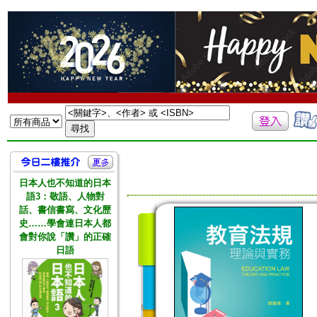
日本人也不知道的日本
語3：敬語、人物對
話、書信書寫、文化歷
史……學會連日本人都
會對你說「讚」的正確
日語