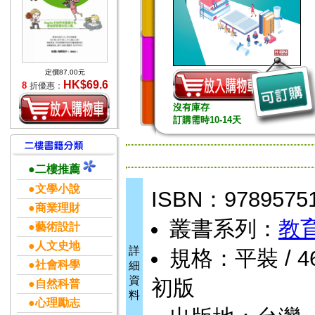
定價87.00元
HK$69.6
8
折優惠：
沒有庫存
訂購需時10-14天
●二樓推薦
●文學小說
ISBN：9789575
●商業理財
叢書系列：
教
●藝術設計
●人文史地
詳
規格：平裝 / 464頁
●社會科學
細
資
初版
●自然科普
料
●心理勵志