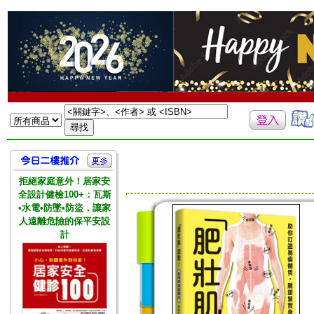
拒絕家庭意外！居家安
全設計健檢100+：瓦斯
•水電•防墜•防盜，讓家
人遠離危險的保平安設
計