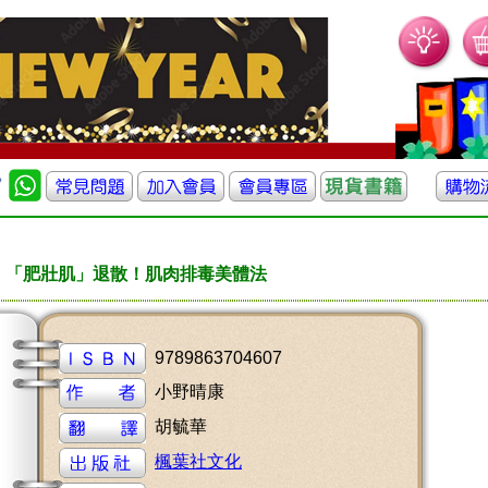
「肥壯肌」退散！肌肉排毒美體法
9789863704607
小野晴康
胡毓華
楓葉社文化