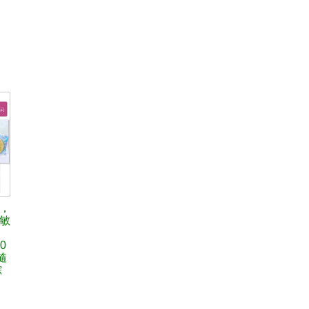
，
敏
0
隨
綜