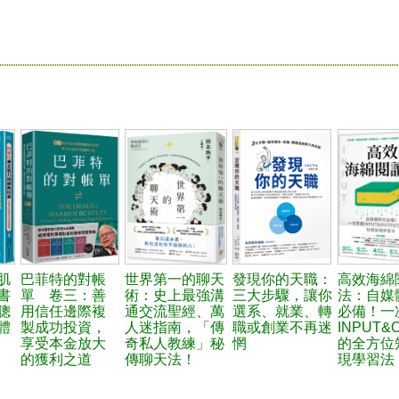
肌
巴菲特的對帳
世界第一的聊天
發現你的天職：
高效海綿
書
單 卷三：善
術：史上最強溝
三大步驟，讓你
法：自媒
聰
用信任邊際複
通交流聖經、萬
選系、就業、轉
必備！一
體
製成功投資，
人迷指南，「傳
職或創業不再迷
INPUT&
享受本金放大
奇私人教練」秘
惘
的全方位
的獲利之道
傳聊天法！
現學習法