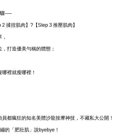
驟──
p 2 揉捏肌肉】?【Step 3 推壓肌肉】
單，
，打造優美勻稱的體態；
，
哪裡就瘦哪裡！
員都瘋狂的知名美體沙龍按摩神技，不藏私大公開！
「肥壯肌」說byebye！