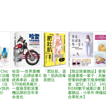
 Chic
哈雷──世界重機
「肥壯肌」退
【限定限量贈品】要瘦
《法國
聖經：品牌故事X
散！肌肉排毒
就健康瘦一輩子：高敏
生就懂
經典車款，超過
美體法
營養師的數字瘦身輕斷
+《法
570張精美圖片，
食，從52、1212、141
永恆的
一窺最受歡迎重
到168數字減重計畫【
則》
機品牌的百年革
書贈品：小草作 檸檬
命進化
合果乾水】