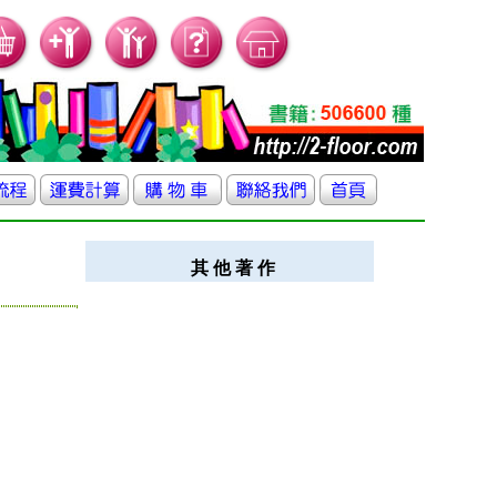
其 他 著 作