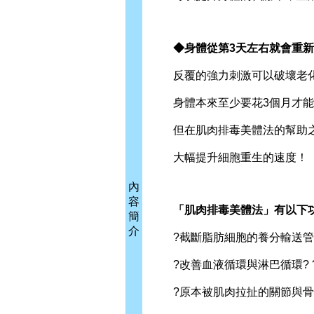
◆身體從第3天左右就會重新
反覆的強力刺激可以破壞老化
身體本來至少要花3個月才能
但在肌肉排毒美體法的幫助之
大幅提升細胞重生的速度！
內
容
「肌肉排毒美體法」有以下
簡
介
?截斷脂肪細胞的養分輸送管道
?改善血液循環與淋巴循環? 
?原本被肌肉拉扯的關節與骨骼