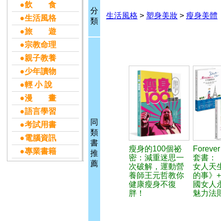
●飲 食
分
生活風格
>
塑身美妝
>
瘦身美體
●生活風格
類
●旅 遊
●宗教命理
●親子教養
●少年讀物
●輕 小 說
●漫 畫
●語言學習
同
●考試用書
類
●電腦資訊
書
瘦身的100個祕
Forever
●專業書籍
推
密：減重迷思一
套書：
薦
次破解，運動營
女人天
養師王元哲教你
的事》
健康瘦身不復
國女人
胖！
魅力法