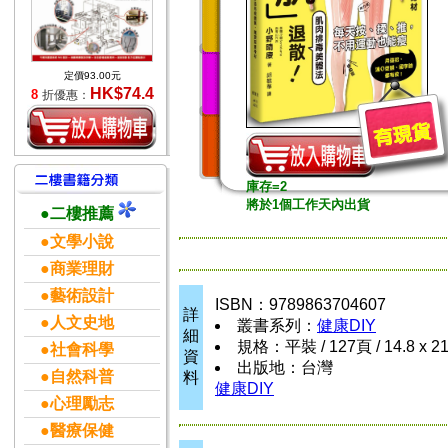
定價93.00元
HK$74.4
8
折優惠：
庫存=2
將於1個工作天內出貨
●二樓推薦
●文學小說
●商業理財
●藝術設計
ISBN：9789863704607
詳
●人文史地
叢書系列：
健康DIY
細
規格：平裝 / 127頁 / 14.8 x 2
●社會科學
資
出版地：台灣
●自然科普
料
健康DIY
●心理勵志
●醫療保健