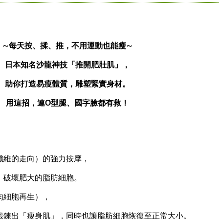
∼每天按、揉、推，不用運動也能瘦∼
日本知名沙龍神技「推開肥壯肌」，
助你打造易瘦體質，雕塑緊實身材。
用這招，連O型腿、國字臉都有救！
維的走向）的強力按摩，
破壞肥大的脂肪細胞。
細胞再生），
鍊出「瘦身肌」，同時也讓脂肪細胞恢復至正常大小。