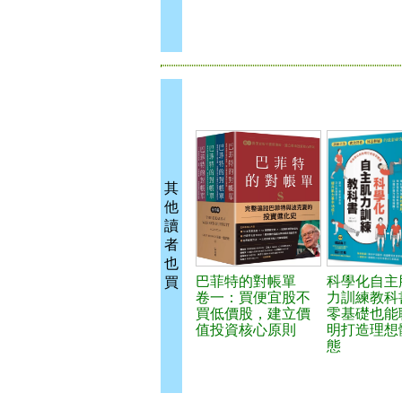
其
他
讀
者
也
巴菲特的對帳單
科學化自主
買
卷一：買便宜股不
力訓練教科
買低價股，建立價
零基礎也能
值投資核心原則
明打造理想
態