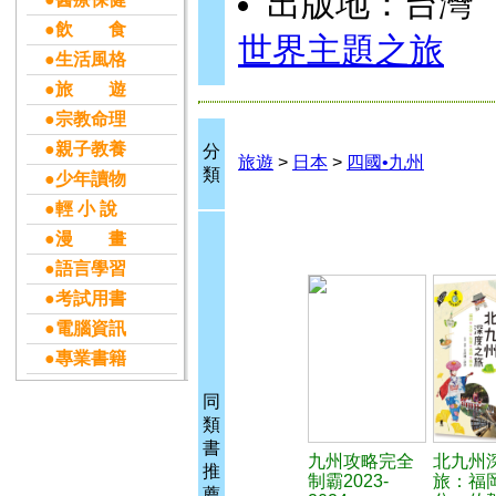
出版地：台灣
●飲 食
世界主題之旅
●生活風格
●旅 遊
●宗教命理
●親子教養
分
旅遊
>
日本
>
四國•九州
類
●少年讀物
●輕 小 說
●漫 畫
●語言學習
●考試用書
●電腦資訊
●專業書籍
同
類
書
九州攻略完全
北九州
推
制霸2023-
旅：福
薦