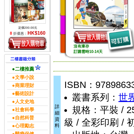
定價200.00元
HK$160
8
折優惠：
沒有庫存
訂購需時10-14天
●二樓推薦
●文學小說
ISBN：9789863
●商業理財
●藝術設計
叢書系列：
世
●人文史地
詳
規格：平裝 / 256頁
●社會科學
細
●自然科普
資
級 / 全彩印刷 / 
料
●心理勵志
●醫療保健