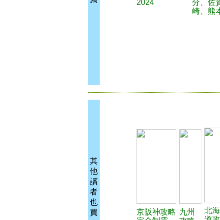
2024
分、佐
崎、熊
其
他
讀
者
也
北海
京阪神攻略
九州
買
道攻