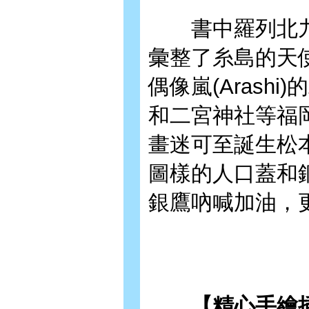
書中羅列北九
彙整了糸島的天
偶像嵐(Arash
和二宮神社等福
畫迷可至誕生松
圖樣的人口蓋和
銀鷹吶喊加油，
【精心手繪插