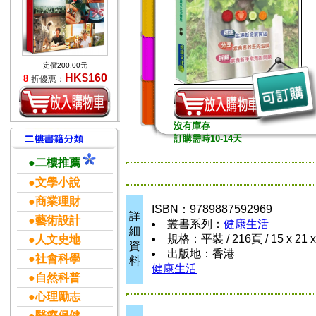
定價200.00元
HK$160
8
折優惠：
沒有庫存
訂購需時10-14天
●二樓推薦
●文學小說
●商業理財
ISBN：9789887592969
詳
●藝術設計
叢書系列：
健康生活
細
規格：平裝 / 216頁 / 15 x 21 
●人文史地
資
出版地：香港
●社會科學
料
健康生活
●自然科普
●心理勵志
●醫療保健