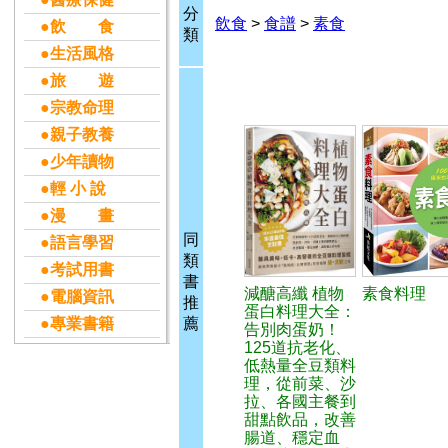
分
飲食
>
食譜
>
素食
●飲 食
類
●生活風格
●旅 遊
●宗教命理
●親子教養
●少年讀物
●輕 小 說
●漫 畫
同
●語言學習
類
●考試用書
書
減醣高纖 植物
素食料理
●電腦資訊
推
蛋白料理大全：
●專業書籍
薦
告別肉蛋奶！
125道抗老化、
低熱量全豆類料
理，從前菜、沙
拉、各國主餐到
甜點飲品，改善
腸道、穩定血