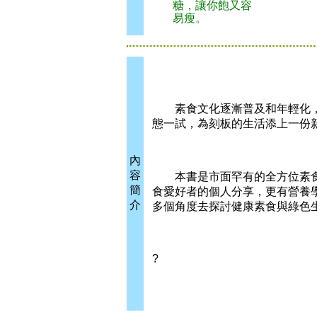
糖，讓你飽又容
易瘦。
素食文化逐漸普及和年輕化，每
態一試，為刻板的生活添上一份
內
容
本書是市面罕有的全方位素食
簡
食愛好者的個人分享，更有營養
介
多個角度去探討健康素食與綠色
?