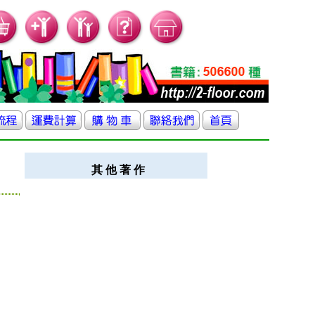
其 他 著 作