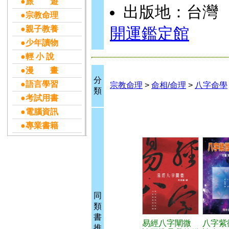
●旅 遊
出版地：台灣
●宗教命理
●親子教養
開運鑑定館
●少年讀物
●輕 小 說
●漫 畫
分
●語言學習
宗教命理
>
命相/命理
>
八字命學
類
●考試用書
●電腦資訊
●專業書籍
同
類
書
易經八字闡微
八字紫
推