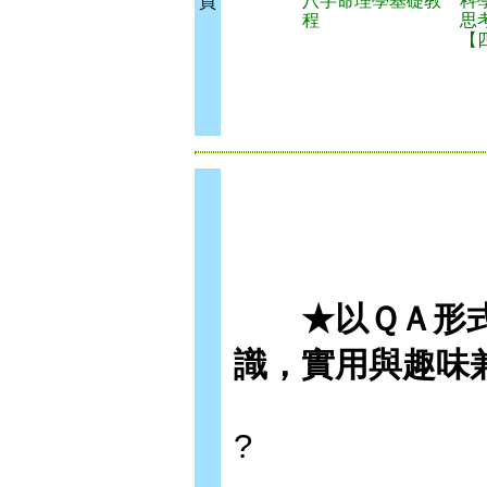
八字命理學基礎教
科
買
程
思
【
★以ＱＡ形式
識，實用與趣味
?