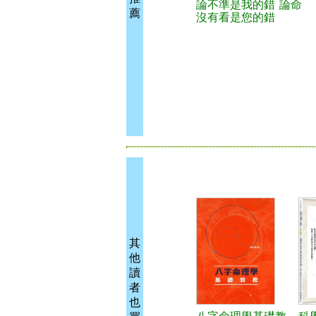
論不準是我的錯
論命
薦
沒有看是您的錯
其
他
讀
者
也