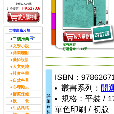
定價217.00元
HK$173.6
8
折優惠：
●二樓推薦
沒有庫存
●文學小說
訂購需時10-14天
●商業理財
●藝術設計
●人文史地
●社會科學
ISBN：9786267
●自然科普
叢書系列：
開
●心理勵志
●醫療保健
詳
規格：平裝 / 176頁
●飲 食
細
資
單色印刷 / 初版
●生活風格
料