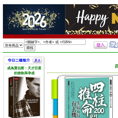
成為賈伯斯：天才巨星
的挫敗與孕成