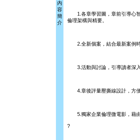
內
容
1.各章學習圖，章前引導心智
簡
倫理架構與精要。
介
2.全新個案，結合最新案例時
3.活動與討論，引導讀者深入
4.章後評量壓撕線設計，方
5.獨家企業倫理微電影，藉由
?