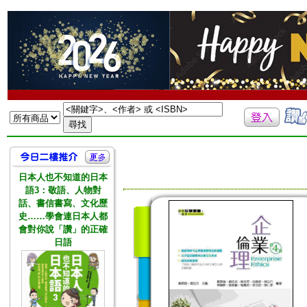
日本人也不知道的日本
語3：敬語、人物對
話、書信書寫、文化歷
史……學會連日本人都
會對你說「讚」的正確
日語