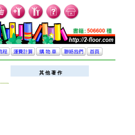
其 他 著 作