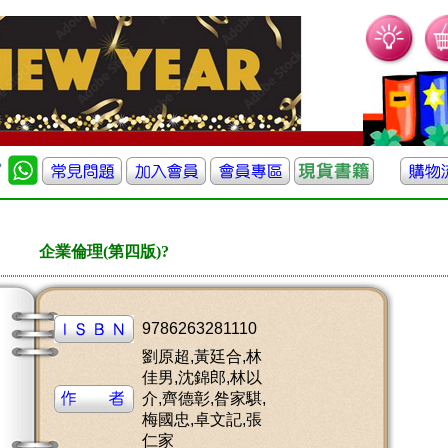
企業倫理(第四版)?
9786263281110
劉原超,黃廷合,林
佳男,沈錦郎,林以
介,齊德彰,昝家騏,
梅國忠,卓文記,張
仁家