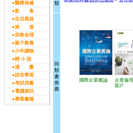
●醫療保健
類
●飲 食
●生活風格
●旅 遊
●宗教命理
●親子教養
●少年讀物
●輕 小 說
同
●漫 畫
類
●語言學習
書
國際企業概論
企業倫理
推
●考試用書
版)?
薦
●電腦資訊
●專業書籍