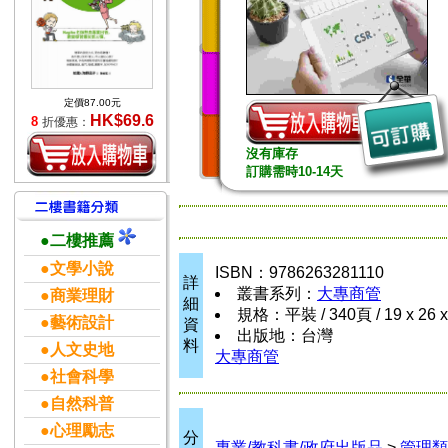
定價87.00元
HK$69.6
8
折優惠：
沒有庫存
訂購需時10-14天
●二樓推薦
●文學小說
ISBN：9786263281110
詳
叢書系列：
大專商管
●商業理財
細
規格：平裝 / 340頁 / 19 x 26 
●藝術設計
資
出版地：台灣
料
●人文史地
大專商管
●社會科學
●自然科普
●心理勵志
分
專業/教科書/政府出版品
>
管理類