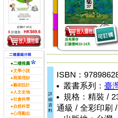
定價87.00元
HK$69.6
8
折優惠：
沒有庫存
訂購需時10-14天
●二樓推薦
●文學小說
ISBN：9789862
●商業理財
叢書系列：
臺
●藝術設計
●人文史地
詳
規格：精裝 / 232頁
●社會科學
細
資
通級 / 全彩印刷 
●自然科普
料
●心理勵志