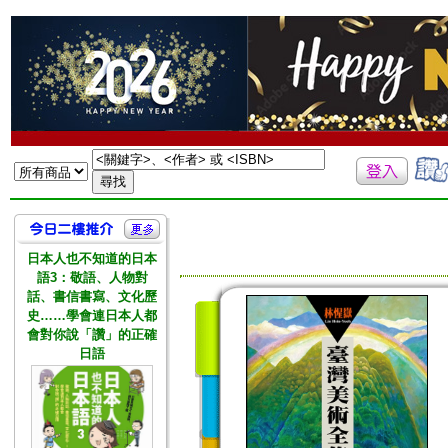
日本人也不知道的日本
語3：敬語、人物對
話、書信書寫、文化歷
史……學會連日本人都
會對你說「讚」的正確
日語