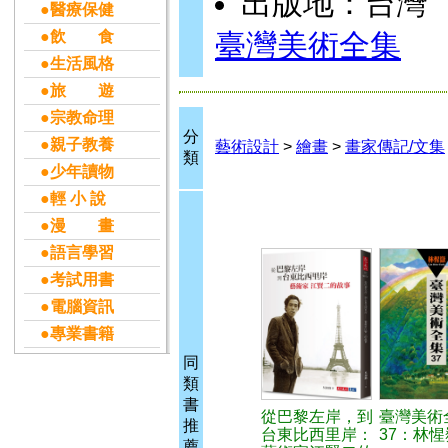
出版地：台灣
●醫療保健
●飲 食
臺灣美術全集
●生活風格
●旅 遊
●宗教命理
分
●親子教養
藝術設計
>
繪畫
>
畫家傳記/文集
類
●少年讀物
●輕 小 說
●漫 畫
●語言學習
●考試用書
●電腦資訊
●專業書籍
同
類
書
從巴黎左岸，到
臺灣美術
推
台東比西里岸：
37：林惺
薦