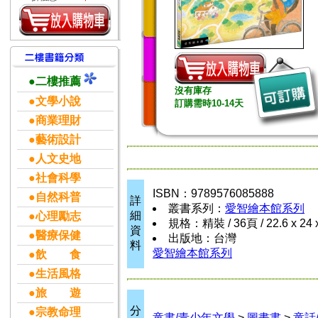
●二樓推薦
沒有庫存
●文學小說
訂購需時10-14天
●商業理財
●藝術設計
●人文史地
●社會科學
ISBN：9789576085888
●自然科普
詳
叢書系列：
愛智繪本館系列
細
●心理勵志
規格：精裝 / 36頁 / 22.6 x 24 
資
●醫療保健
出版地：台灣
料
愛智繪本館系列
●飲 食
●生活風格
●旅 遊
分
●宗教命理
童書/青少年文學
>
圖畫書
>
童話