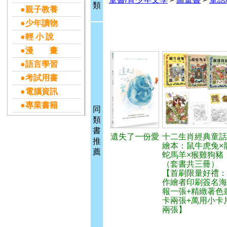
類
●親子教養
●少年讀物
●輕 小 說
●漫 畫
●語言學習
●考試用書
●電腦資訊
●專業書籍
同
類
書
遺失了一份愛
十二生肖經典童話
推
繪本：鼠牛虎兔×
薦
蛇馬羊×猴雞狗豬
（套書共三冊）
【首刷限量好禮：
作繪者印刷簽名海
報一張+精緻著色
卡兩張+萬用小卡
兩張】