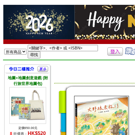
地圖+地圖創意遊戲 (附
行旅世界地圖包)
定價650.00元
HK$520
8
折優惠：