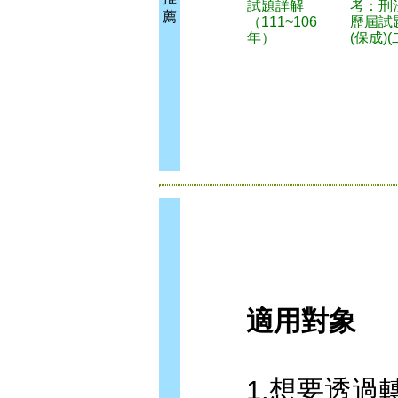
試題詳解
考：刑
薦
（111~106
歷屆試
年）
(保成)(
適用對象
1.想要透過轉