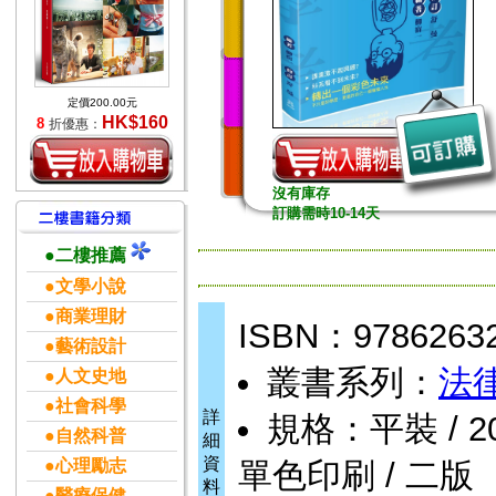
定價200.00元
HK$160
8
折優惠：
沒有庫存
訂購需時10-14天
●二樓推薦
●文學小說
●商業理財
ISBN：9786263
●藝術設計
叢書系列：
法
●人文史地
●社會科學
詳
規格：平裝 / 200頁
●自然科普
細
資
●心理勵志
單色印刷 / 二版
料
●醫療保健