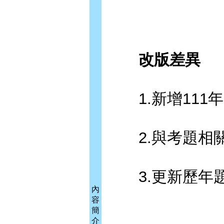
改版差異
1.新增111
2.與考題相關
3.更新歷年
內
容
簡
介