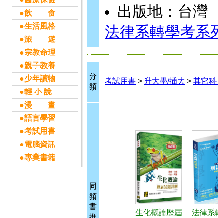
出版地：台灣
●飲 食
●生活風格
法律系轉學考系
●旅 遊
●宗教命理
●親子教養
分
●少年讀物
考試用書
>
升大學/插大
>
其它科
類
●輕 小 說
●漫 畫
●語言學習
●考試用書
●電腦資訊
●專業書籍
同
類
書
生化概論歷屆
法律系
推