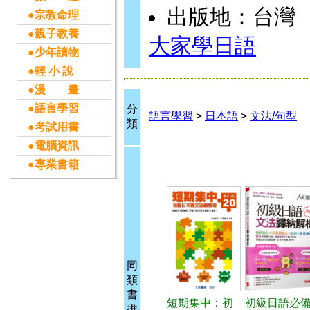
出版地：台灣
●宗教命理
●親子教養
大家學日語
●少年讀物
●輕 小 說
●漫 畫
●語言學習
分
語言學習
>
日本語
>
文法/句型
類
●考試用書
●電腦資訊
●專業書籍
同
類
書
短期集中：初
初級日語必
推