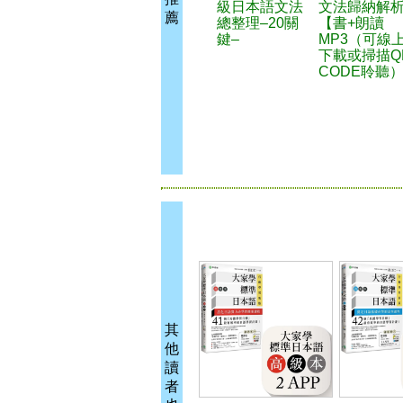
級日本語文法
文法歸納解
薦
總整理–20關
【書+朗讀
鍵–
MP3（可線
下載或掃描Q
CODE聆聽
其
他
讀
者