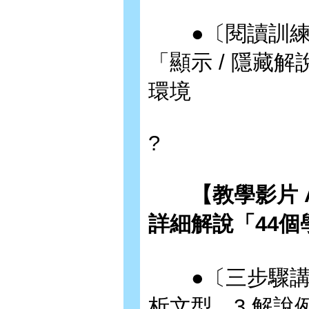
●〔閱讀訓練〕
「顯示 / 隱藏
環境
?
【教學影片
詳細解說「44
●〔三步驟講解
析文型、3 解說