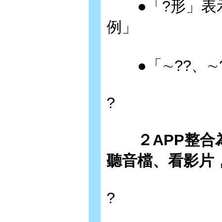
●「?形」表示
例」
●「∼??、∼?
?
２APP整合
聽音檔、看影片
?