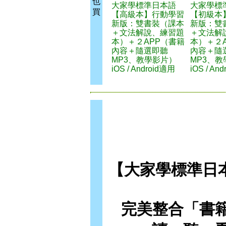
也
大家學標準日本語
大家學標
買
【高級本】行動學習
【初級本
新版：雙書裝（課本
新版：雙
＋文法解說、練習題
＋文法解
本）＋２APP（書籍
本）＋２
內容＋隨選即聽
內容＋隨
MP3、教學影片）
MP3、
iOS / Android適用
iOS / An
【大家學標準日
完美整合「書