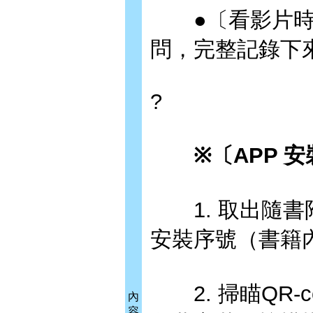
●〔看影片時
問，完整記錄下
?
※〔APP 安
1. 取出隨書
安裝序號（書籍
2. 掃瞄QR-code
內
容