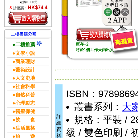
定價93.00元
HK$74.4
8
折優惠：
●二樓推薦
庫存=2
將於1個工作天內出貨
●文學小說
●商業理財
●藝術設計
●人文史地
●社會科學
ISBN：9789869
●自然科普
●心理勵志
叢書系列：
大
●醫療保健
詳
規格：平裝 / 288頁
●飲 食
細
●生活風格
資
級 / 雙色印刷 / 
料
●旅 遊