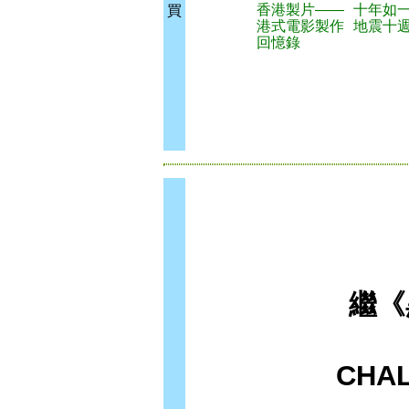
香港製片——
十年如
買
港式電影製作
地震十
回憶錄
繼《
CHA