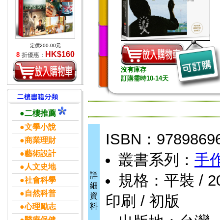
定價200.00元
HK$160
8
折優惠：
沒有庫存
訂購需時10-14天
●二樓推薦
●文學小說
ISBN：9789869
●商業理財
●藝術設計
叢書系列：
手
●人文史地
詳
規格：平裝 / 208
●社會科學
細
●自然科普
資
印刷 / 初版
料
●心理勵志
●醫療保健