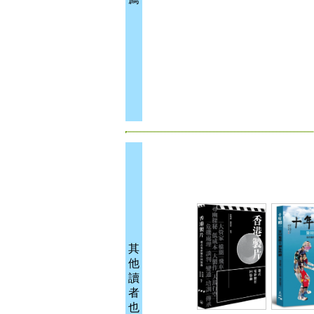
其
他
讀
者
也