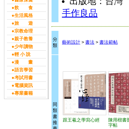
出版地：台灣
●飲 食
手作良品
●生活風格
●旅 遊
●宗教命理
●親子教養
分
藝術設計
>
書法
>
書法範帖
類
●少年讀物
●輕 小 說
●漫 畫
●語言學習
●考試用書
●電腦資訊
●專業書籍
同
類
書
跟王羲之學寫心經
陳用楷書
推
字帖
薦