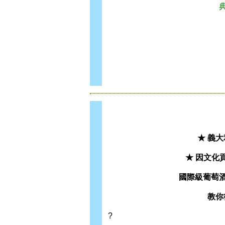
★ 義
★ 因文化
國際級葡萄
教你
?