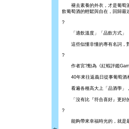
褪去素養的外衣，才是葡萄酒的
飲葡萄酒的輕鬆與自在，回歸最
?
「適飲溫度」「品飲方式」「
這些似懂非懂的專有名詞，對
?
作者宮?勳為《紅蝦評鑑Gambe
40年來往返義日從事葡萄酒相
看遍各種高大上「品酒學」，
「沒有比『符合喜好』更好的
?
能夠帶來幸福時光的，就是最