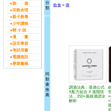
分
●旅 遊
飲食
>
酒
類
●宗教命理
●親子教養
●少年讀物
●輕 小 說
●漫 畫
●語言學習
●考試用書
●電腦資訊
●專業書籍
同
類
書
調酒法典：基酒公式
推
X配方組合 X 進階技
薦
法，350+風格酒譜全
解析