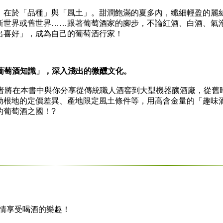
在於「品種」與「風土」。甜潤飽滿的夏多內，纖細輕盈的麗
新世界或舊世界……跟著葡萄酒家的腳步，不論紅酒、白酒、氣
出喜好」，成為自己的葡萄酒行家！
葡萄酒知識」，深入淺出的微醺文化。
將在本書中與你分享從傳統職人酒窖到大型機器釀酒廠，從舊
勃根地的定價差異、產地限定風土條件等，用高含金量的「趣味
的葡萄酒之國！?
盡情享受喝酒的樂趣！