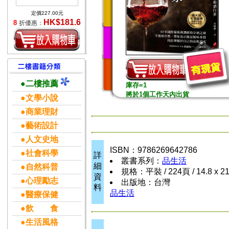
定價227.00元
HK$181.6
8
折優惠：
●二樓推薦
庫存=1
將於1個工作天內出貨
●文學小說
●商業理財
●藝術設計
●人文史地
ISBN：9786269642786
●社會科學
詳
叢書系列：
品生活
細
●自然科普
規格：平裝 / 224頁 / 14.8 x 2
資
●心理勵志
出版地：台灣
料
品生活
●醫療保健
●飲 食
●生活風格