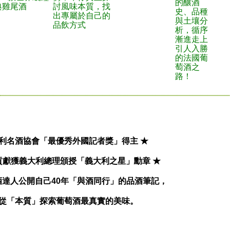
的釀酒
典雞尾酒
討風味本質，找
史、品種
出專屬於自己的
與土壤分
品飲方式
析，循序
漸進走上
引人入勝
的法國葡
萄酒之
路！
大利名酒協會「最優秀外國記者獎」得主 ★
貢獻獲義大利總理頒授「義大利之星」勳章 ★
酒達人公開自己40年「與酒同行」的品酒筆記，
從「本質」探索葡萄酒最真實的美味。