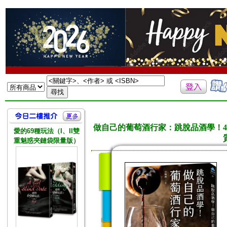
做自己的葡萄酒行家：跳脫品酒學！
愛的69種玩法（I、II雙
重魅惑夾鏈袋限量版）