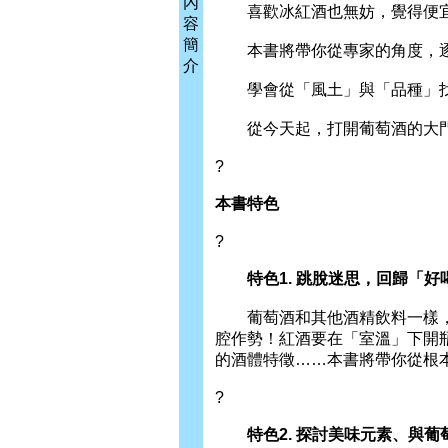
內
喜歡冰紅酒也無妨，覺得便宜
容
簡
本書將帶你從專家的角度，逐
介
學會從「風土」與「品種」找
從今天起，打開葡萄酒的大門
?
本書特色
?
特色1. 跳脫迷思，回歸「好
葡萄酒和其他酒精飲料一樣，
腔作勢！紅酒要在「室溫」下開
的酒體特徵……本書將帶你從根
?
特色2. 探討美味元素、與葡