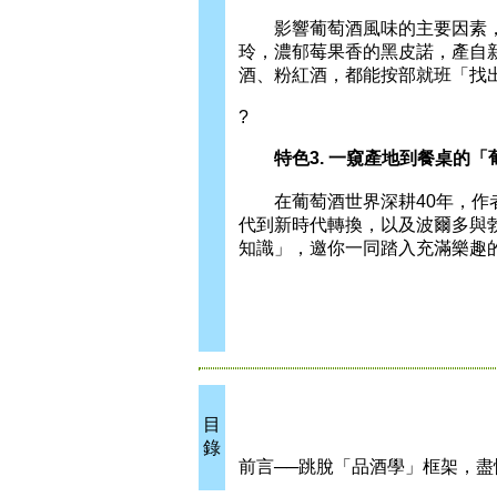
影響葡萄酒風味的主要因素，
玲，濃郁莓果香的黑皮諾，產自
酒、粉紅酒，都能按部就班「找
?
特色3. 一窺產地到餐桌的「
在葡萄酒世界深耕40年，作者
代到新時代轉換，以及波爾多與
知識」，邀你一同踏入充滿樂趣
目
錄
前言──跳脫「品酒學」框架，