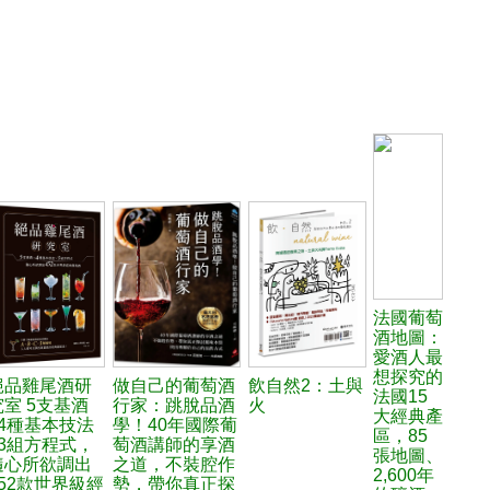
法國葡萄
酒地圖：
愛酒人最
想探究的
絕品雞尾酒研
做自己的葡萄酒
飲自然2：土與
法國15
究室 5支基酒
行家：跳脫品酒
火
大經典產
×4種基本技法
學！40年國際葡
區，85
×3組方程式，
萄酒講師的享酒
張地圖、
隨心所欲調出
之道，不裝腔作
2,600年
452款世界級經
勢，帶你真正探