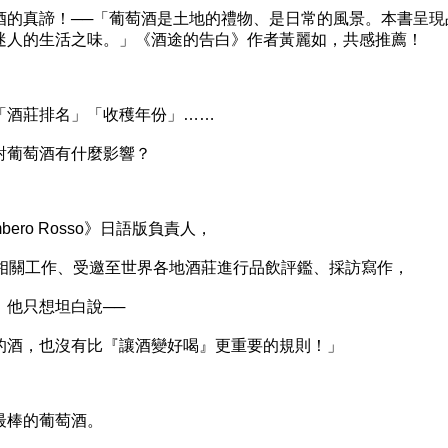
真諦！──「葡萄酒是土地的禮物、是日常的風景。本書呈現
迷人的生活之味。」《酒途的告白》作者黃麗如，共感推薦！
酒莊排名」「收穫年份」……
葡萄酒有什麼影響？
ro Rosso》日語版負責人，
關工作、受邀至世界各地酒莊進行品飲評鑑、採訪寫作，
他只想坦白說──
酒，也沒有比『讓酒變好喝』更重要的規則！」
棒的葡萄酒。