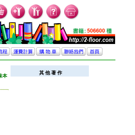
其 他 著 作
味本