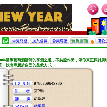
40年國際葡萄酒講師的享酒之道，不裝腔作勢，帶你真正探討風
質，找出專屬於自己的品飲方式
9786269642786
宮?勳
彭琬婷
蘋果屋