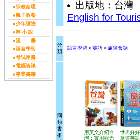
出版地：台灣
●宗教命理
English for Tour
●親子教養
●少年讀物
●輕 小 說
●漫 畫
分
語言學習
>
英語
>
旅遊會話
●語言學習
類
●考試用書
●電腦資訊
●專業書籍
同
類
書
用英文介紹台
世界好好
推
灣：實用觀光
旅遊英語