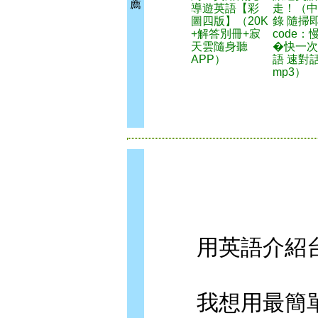
薦
導遊英語【彩
走！（中
圖四版】（20K
錄 隨掃即
+解答別冊+寂
code：
天雲隨身聽
�快一次
APP）
語 速對
mp3）
用英語介紹台
我想用最簡單