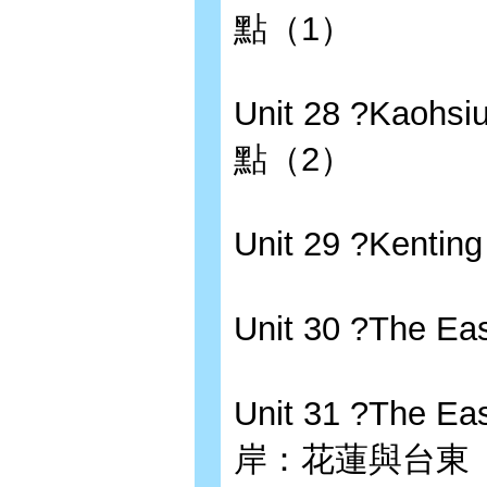
點（1）
Unit 28 ?Kaohs
點（2）
Unit 29 ?Kenti
Unit 30 ?The 
Unit 31 ?The Ea
岸：花蓮與台東