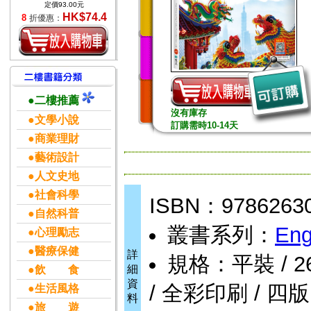
定價93.00元
HK$74.4
8
折優惠：
●二樓推薦
沒有庫存
●文學小說
訂購需時10-14天
●商業理財
●藝術設計
●人文史地
●社會科學
ISBN：9786263
●自然科普
叢書系列：
Eng
●心理勵志
●醫療保健
詳
規格：平裝 / 264
細
●飲 食
資
/ 全彩印刷 / 四版
●生活風格
料
●旅 遊