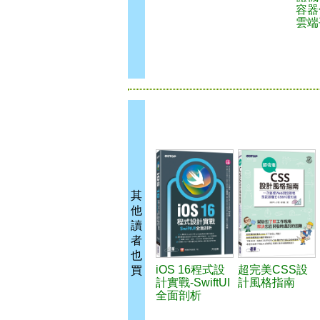
容器
雲端
其
他
讀
者
也
iOS 16程式設
超完美CSS設
買
計實戰-SwiftUI
計風格指南
全面剖析