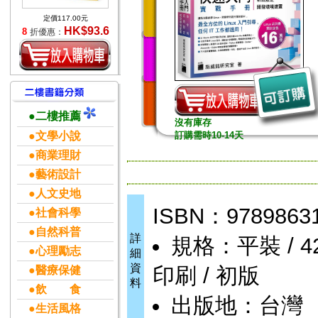
定價117.00元
HK$93.6
8
折優惠：
●二樓推薦
沒有庫存
●文學小說
訂購需時10-14天
●商業理財
●藝術設計
●人文史地
ISBN：9789863
●社會科學
●自然科普
詳
規格：平裝 / 424
●心理勵志
細
資
印刷 / 初版
●醫療保健
料
●飲 食
出版地：台灣
●生活風格