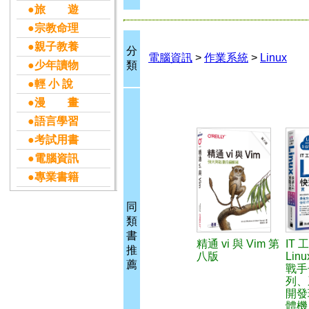
●旅 遊
●宗教命理
●親子教養
分
電腦資訊
>
作業系統
>
Linux
●少年讀物
類
●輕 小 說
●漫 畫
●語言學習
●考試用書
●電腦資訊
●專業書籍
同
類
書
精通 vi 與 Vim 第
IT
推
八版
Lin
薦
戰手
列、
開發
體機