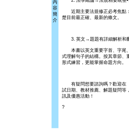
2. 法學緒論→法規精要統整
內
容
近期主要法規修正必考焦點：
簡
楚目前最正確、最新的條文。
介
3. 英文→題題有詳細解析和
本書以英文重要字首、字尾、
式理解句子的結構。按其章節、
形式練習，更能掌握命題方向。
有疑問想要諮詢嗎？歡迎在「L
試日期、教材推薦、解題疑問等
訊及優惠活動！
?