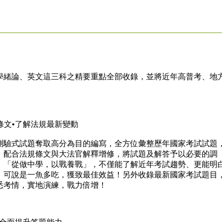
緒論、英文這三科之精要重點全部收錄，並將近年高普考、地
條文•了解法規最新變動
驗式試題奪取高分為目的編寫，全方位彙整歷年國家考試試題
，配合法規條文與大法官解釋增修，將試題及解答予以必要的調
，「從做中學，以戰養戰」，不僅能了解近年考試趨勢、更能明
，可說是一魚多吃，獲致最佳效益！另外收錄最新國家考試題目
悉考情，實地演練，戰力倍增！