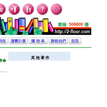
其 他 著 作
考�