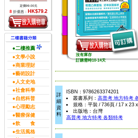
定價99.00元
HK$79.2
8
折優惠：
●二樓推薦
沒有庫存
●文學小說
訂購需時10-14天
●商業理財
●藝術設計
●人文史地
●社會科學
ISBN：9786263374201
詳
叢書系列：
高普考 地方特考 
●自然科普
細
規格：平裝 / 736頁 / 17 x 23 
●心理勵志
資
出版地：台灣
料
●醫療保健
高普考 地方特考 各類特考
●飲 食
●生活風格