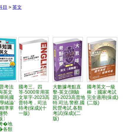
科目
>
英文
高普考法
國考三、四
大數據考點直
國考英文一級
與英文
等-5000常用英
擊-英文(測驗
棒 ：國家考試
中華民國
文單字-2023高
題)-2023高普地
完全適用(保成)
學緒論ˋ
普特考．司法
特.司法.警察.國
(二版)
：精準掌
特考(保成)(十
民營考試.各類
趨勢
一版)
考試(保成)(二
版〕
版)
考�地
�各類