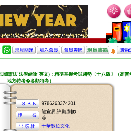
華民國憲法ˋ法學緒論ˋ英文)：精準掌握考試趨勢〔十八版〕（高普
地方特考�各類特考）
9786263374201
龍宜辰,許願,劉似
蓉
千華數位文化