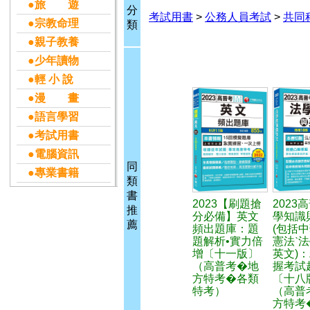
●旅 遊
分
考試用書
>
公務人員考試
>
共同
●宗教命理
類
●親子教養
●少年讀物
●輕 小 說
●漫 畫
●語言學習
●考試用書
●電腦資訊
同
●專業書籍
類
書
2023【刷題搶
2023
推
分必備】英文
學知識
薦
頻出題庫：題
(包括
題解析•實力倍
憲法ˋ法
增〔十一版〕
英文)
（高普考�地
握考試
方特考�各類
〔十八
特考）
（高普
方特考