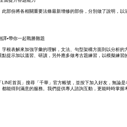
•全面提升答題能力
此部份將各相關重要法條最新增修的部份，分別做了說明，以
翻譯•帶你一起戰勝難題
字根表解來加強字彙的理解，文法、句型架構方面則以分析的
重點提示加以溫習、研讀，另外應多做考古題練習，以模擬練習
INE首頁」搜尋「千華」官方帳號，並按下加入好友，無論是
，都能得到滿意的服務。我們提供專人諮詢互動，更能時時掌握