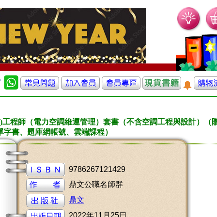
(四)工程師（電力空調維運管理）套書（不含空調工程與設計）（
單字書、題庫網帳號、雲端課程）
9786267121429
鼎文公職名師群
鼎文
2022年11月25日