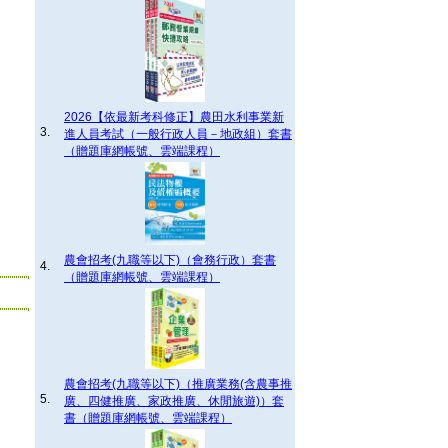
2026【依最新考科修正】農田水利事業新
3.
進人員考試（一般行政人員－地政組）套書
（贈題庫網帳號、雲端課程）
農會招考(九職等以下)（會務行政）套書
4.
（贈題庫網帳號、雲端課程）
農會招考(九職等以下)（推廣業務(含農事推
5.
廣、四健推廣、家政推廣、休閒旅遊)）套
書（贈題庫網帳號、雲端課程）