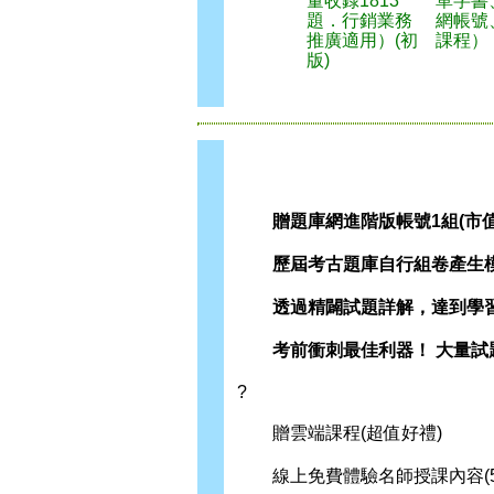
量收錄1813
單字書
題．行銷業務
網帳號
推廣適用）(初
課程）
版)
贈題庫網進階版帳號1組(市值2
歷屆考古題庫自行組卷產生模
透過精闢試題詳解，達到學習
考前衝刺最佳利器！ 大量試
?
贈雲端課程(超值好禮)
線上免費體驗名師授課內容(5