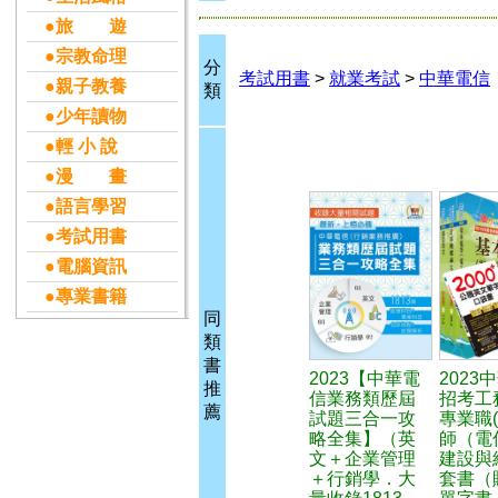
●旅 遊
●宗教命理
分
考試用書
>
就業考試
>
中華電信
●親子教養
類
●少年讀物
●輕 小 說
●漫 畫
●語言學習
●考試用書
●電腦資訊
●專業書籍
同
類
書
2023【中華電
2023
推
信業務類歷屆
招考工
薦
試題三合一攻
專業職(
略全集】（英
師（電
文＋企業管理
建設與
＋行銷學．大
套書（