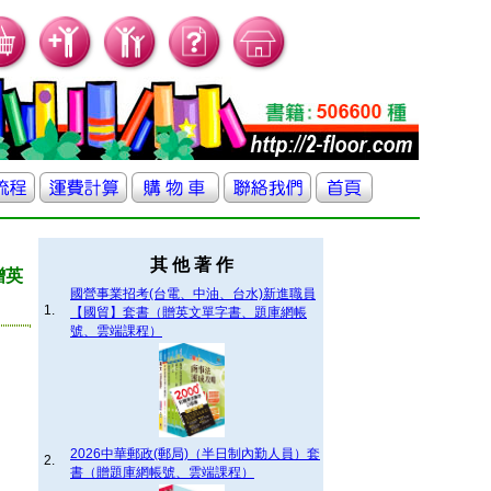
其 他 著 作
贈英
國營事業招考(台電、中油、台水)新進職員
1.
【國貿】套書（贈英文單字書、題庫網帳
號、雲端課程）
2026中華郵政(郵局)（半日制內勤人員）套
2.
書（贈題庫網帳號、雲端課程）