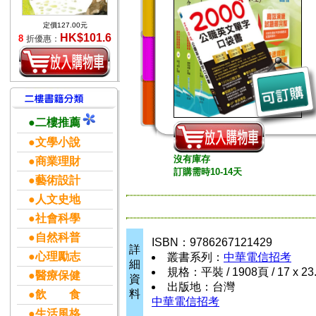
定價127.00元
HK$101.6
8
折優惠：
●二樓推薦
●文學小說
沒有庫存
●商業理財
訂購需時10-14天
●藝術設計
●人文史地
●社會科學
●自然科普
ISBN：9786267121429
詳
●心理勵志
叢書系列：
中華電信招考
細
規格：平裝 / 1908頁 / 17 x 23
●醫療保健
資
出版地：台灣
料
●飲 食
中華電信招考
●生活風格