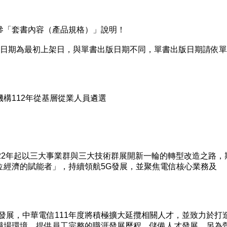
「套書內容（產品規格）」說明！
日期為最初上架日，與單書出版日期不同，單書出版日期請依單
112年從基層從業人員遴選
2年起以三大事業群與三大技術群展開新一輪的轉型改造之路，
位經濟的賦能者」，持續領航5G發展，並聚焦電信核心業務及
展，中華電信111年度將積極擴大延攬相關人才，並致力於打
職場環境，提供員工完整的職涯發展歷程，儲備人才發展。另為