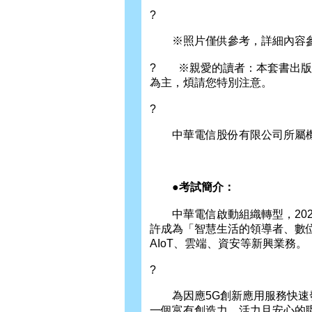
?
※照片僅供參考，詳細內容參
? ※親愛的讀者：本套書出版
為主，煩請您特別注意。
?
中華電信股份有限公司所屬機構
●考試簡介：
中華電信啟動組織轉型，202
許成為「智慧生活的領導者、數
AIoT、雲端、資安等新興業務。
?
為因應5G創新應用服務快速發
一個富有創造力、活力且安心的