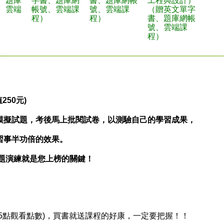
、題庫
字書、題庫網
書、題庫網帳
工程與設計）
、雲端
帳號、雲端課
號、雲端課
（贈英文單字
程）
程）
書、題庫網帳
號、雲端課
程）
50元)
擬試題，考後馬上批閱試卷，以測驗自己的學習成果，
事半功倍的效果。
題演練就是您上榜的關鍵！
點觀看點數)，買書就送課程的好康，一定要把握！！