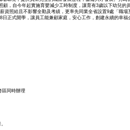
女照顧，自今年起實施育嬰減少工時制度，讓育有3歲以下幼兒的
，薪資照給且不影響全勤及考績，更率先同業全省設置9處「職場
月8日正式開學，讓員工能兼顧家庭，安心工作，創建永續的幸福
區同時辦理
者。