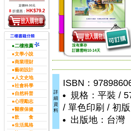
定價99.00元
HK$79.2
8
折優惠：
沒有庫存
●二樓推薦
訂購需時10-14天
●文學小說
●商業理財
●藝術設計
●人文史地
ISBN：9789860
●社會科學
詳
規格：平裝 / 576
●自然科普
細
●心理勵志
資
/ 單色印刷 / 初版
●醫療保健
料
●飲 食
出版地：台灣
●生活風格