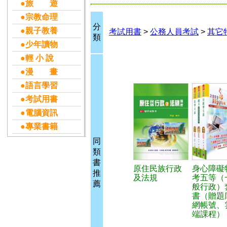
●旅 遊
●宗教命理
分
●親子教養
考試用書
>
公務人員考試
>
其它
類
●少年讀物
●輕 小 說
●漫 畫
●語言學習
●考試用書
●電腦資訊
●專業書籍
同
類
書
原住民族行政
身心障礙
推
及法規
考五等（
薦
般行政）
書（贈題
網帳號、
端課程）