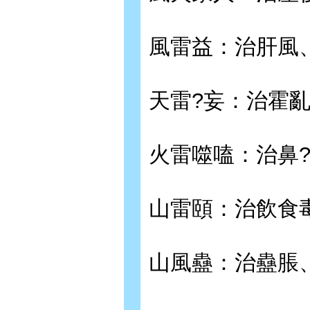
風雷益：治肝風
天雷?妄：治霍
火雷噬嗑：治鼻
山雷頤：治飲食
山風蠱：治蠱脹