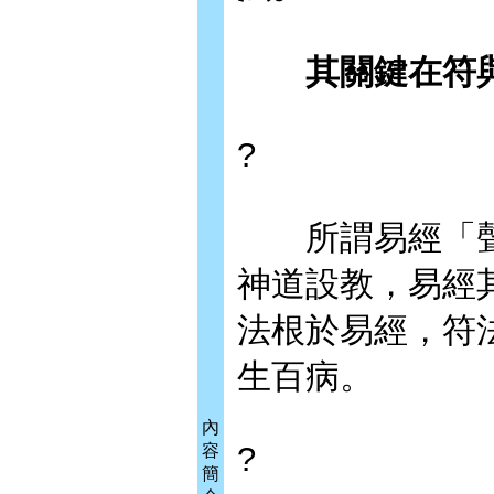
其關鍵在符與
?
所謂易經「聲
神道設教，易經
法根於易經，符
生百病。
內
?
容
簡