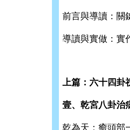
前言與導讀：關
導讀與實做：實
上篇：六十四卦
壹、乾宮八卦治
乾為天：癒頭部