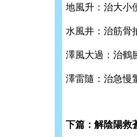
地風升：治大小
水風井：治筋骨
澤風大過：治鶴
澤雷隨：治急慢
下篇：解陰陽救