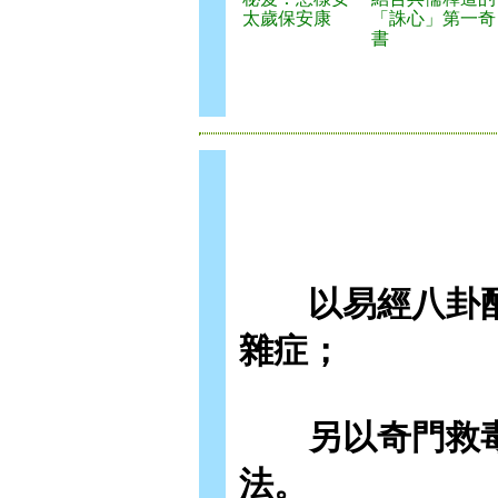
太歲保安康
「誅心」第一奇
書
以易經八卦配
雜症；
另以奇門救毒
法。