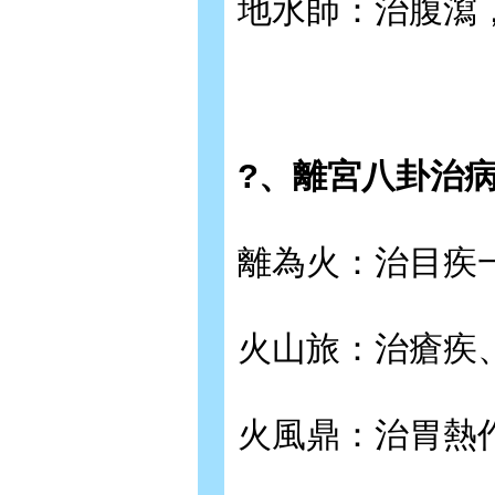
地水師：治腹瀉
?、離宮八卦治
離為火：治目疾
火山旅：治瘡疾
火風鼎：治胃熱