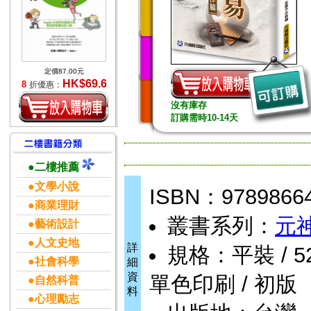
定價87.00元
HK$69.6
8
折優惠：
沒有庫存
訂購需時10-14天
●二樓推薦
●文學小說
ISBN：9789866
●商業理財
叢書系列：
元
●藝術設計
●人文史地
詳
規格：平裝 / 528頁
●社會科學
細
資
單色印刷 / 初版
●自然科普
料
●心理勵志