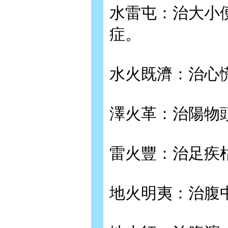
水雷屯：治大小
症。
水火既濟：治心
澤火革：治陽物
雷火豐：治足疾
地火明夷：治腹