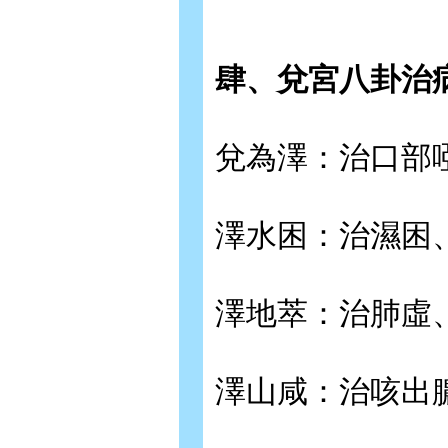
肆、兌宮八卦治
兌為澤：治口部
澤水困：治濕困
澤地萃：治肺虛
澤山咸：治咳出