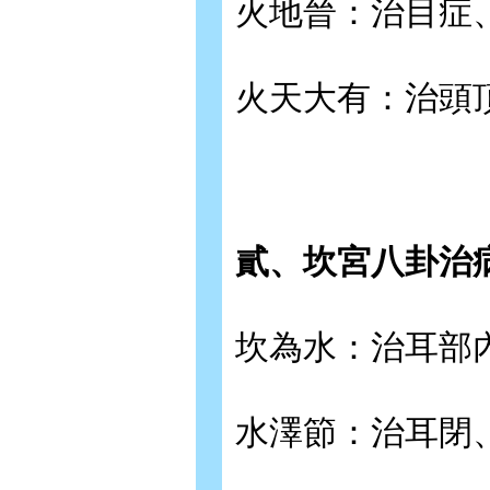
火地晉：治目症
火天大有：治頭
貳、坎宮八卦治
坎為水：治耳部
水澤節：治耳閉