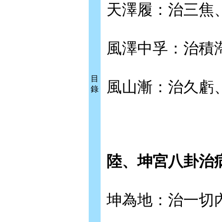
天澤履：治三焦
風澤中孚：治積
目
風山漸：治久虧
錄
陸、坤宮八卦治
坤為地：治一切