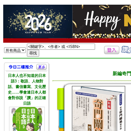
新編奇
日本人也不知道的日本
語3：敬語、人物對
話、書信書寫、文化歷
史……學會連日本人都
會對你說「讚」的正確
日語