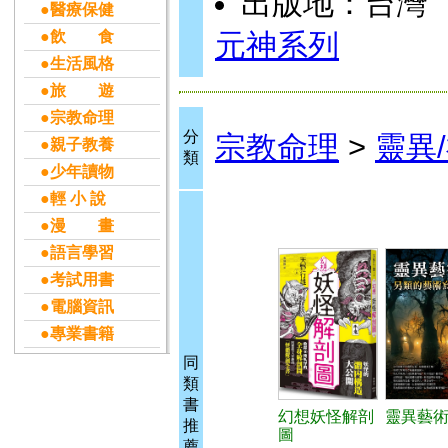
出版地：台灣
●醫療保健
●飲 食
元神系列
●生活風格
●旅 遊
●宗教命理
分
宗教命理
>
靈異
●親子教養
類
●少年讀物
●輕 小 說
●漫 畫
●語言學習
●考試用書
●電腦資訊
●專業書籍
同
類
書
幻想妖怪解剖
靈異藝
推
圖
薦