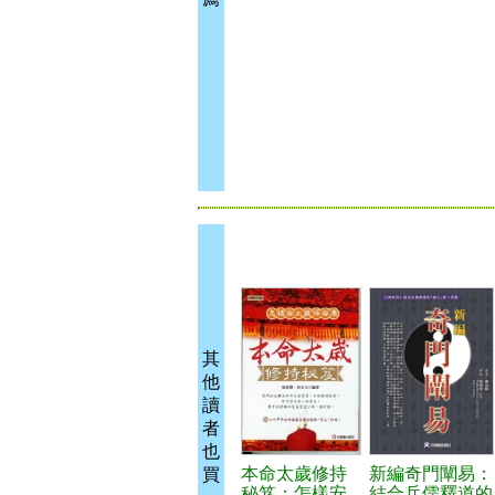
其
他
讀
者
也
本命太歲修持
新編奇門闡易：
買
秘笈：怎樣安
結合兵儒釋道的