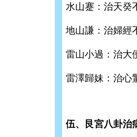
水山蹇：治天癸
地山謙：治婦經
雷山小過：治大
雷澤歸妹：治心
伍、艮宮八卦治