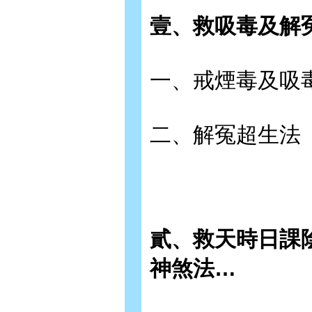
壹、救吸毒及解
一、戒煙毒及吸
二、解冤超生法
貳、救天時日課
神煞法…