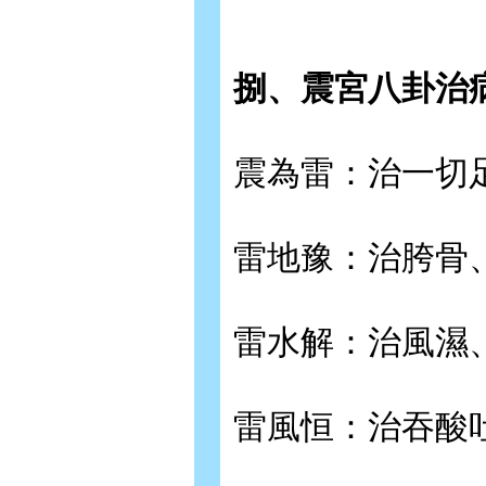
捌、震宮八卦治
震為雷：治一切
雷地豫：治胯骨
雷水解：治風濕
雷風恒：治吞酸