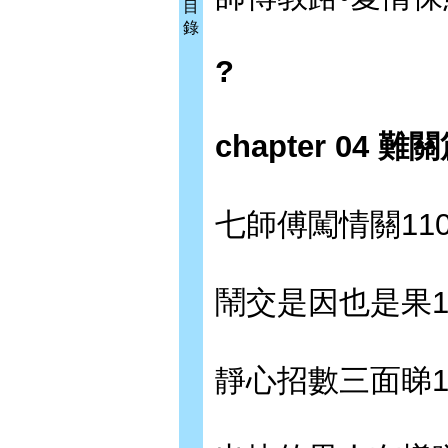
目
錄
?
chapter 04
七師傅闖情關11
鬧交是因也是果1
靜心招數三面睇1