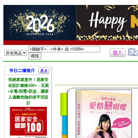
拒絕家庭意外！居家安
全設計健檢100+：瓦斯
•水電•防墜•防盜，讓家
人遠離危險的保平安設
計