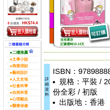
定價93.00元
HK$74.4
8
折優惠：
沒有庫存
訂購需時10-14天
●二樓推薦
●文學小說
●商業理財
ISBN：9789888
●藝術設計
詳
●人文史地
規格：平裝 / 200
細
●社會科學
資
份全彩 / 初版
●自然科普
料
●心理勵志
出版地：香港
●醫療保健