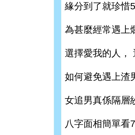
緣分到了就珍惜5
為甚麼經常遇上爛
選擇愛我的人， 
如何避免遇上渣男
女追男真係隔層紗
八字面相簡單看7