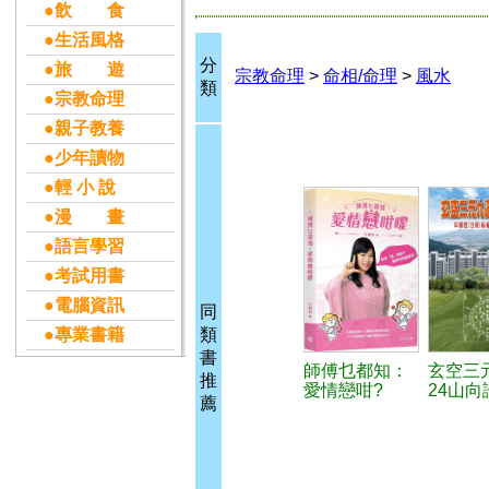
●飲 食
●生活風格
分
●旅 遊
宗教命理
>
命相/命理
>
風水
類
●宗教命理
●親子教養
●少年讀物
●輕 小 說
●漫 畫
●語言學習
●考試用書
●電腦資訊
同
●專業書籍
類
書
師傅乜都知：
玄空三
推
愛情戀咁?
24山向
薦