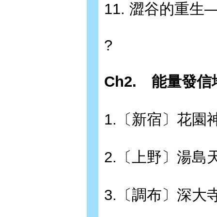
11. 澀谷的重
?
Ch2.
能量發信
1.〔新宿〕花
2.〔上野〕湯
3.〔調布〕深大