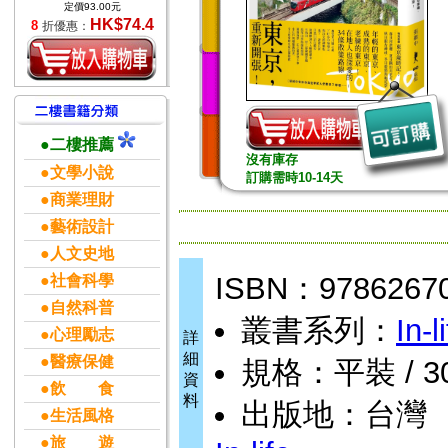
定價93.00元
HK$74.4
8
折優惠：
●二樓推薦
沒有庫存
●文學小說
訂購需時10-14天
●商業理財
●藝術設計
●人文史地
ISBN：9786267
●社會科學
●自然科普
叢書系列：
In-l
●心理勵志
詳
細
●醫療保健
規格：平裝 / 308
資
●飲 食
料
出版地：台灣
●生活風格
●旅 遊