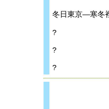
冬日東京—寒冬
?
?
?