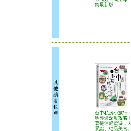
銷最新版
其
他
讀
者
也
台中私房小旅行
買
地導遊深度攻略
著捷運輕鬆遊，
景點、絕品美食