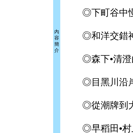
◎下町谷中慢
內
◎和洋交錯神
容
簡
介
◎森下•清澄
◎目黑川沿岸
◎從潮牌到大
◎早稻田•村