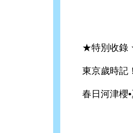
★特別收錄 
東京歲時記！
春日河津櫻•夏