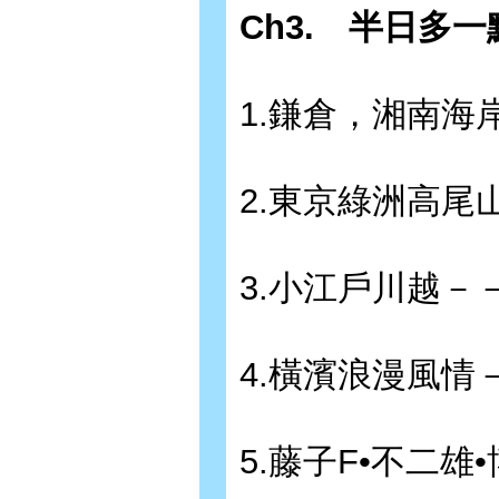
Ch3.
半日多一
1.鎌倉，湘南
2.東京綠洲高
3.小江戶川越－
4.橫濱浪漫風情
5.藤子F•不二