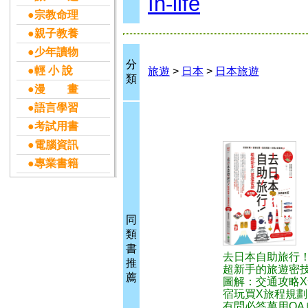
In-life
●宗教命理
●親子教養
●少年讀物
分
●輕 小 說
旅遊
>
日本
>
日本旅遊
類
●漫 畫
●語言學習
●考試用書
●電腦資訊
●專業書籍
同
類
書
去日本自助旅行
推
超新手的旅遊密
薦
圖解：交通攻略X
宿玩買X旅程規劃
有問必答萬用QA 