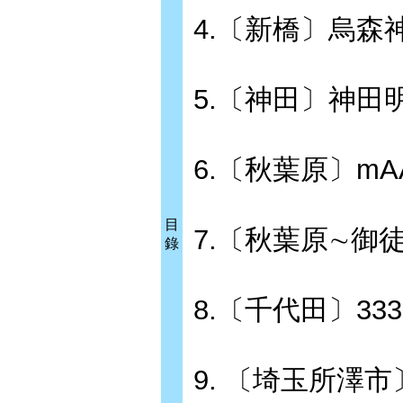
4.〔新橋〕烏
5.〔神田〕神田
6.〔秋葉原〕m
目
7.〔秋葉原∼御徒町
錄
8.〔千代田〕333
9. 〔埼玉所