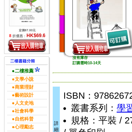
定價87.00元
HK$69.6
8
折優惠：
沒有庫存
訂購需時10-14天
●二樓推薦
●文學小說
●商業理財
ISBN：9786267
●藝術設計
●人文史地
叢書系列：
學
●社會科學
規格：平裝 / 272頁
●自然科普
詳
●心理勵志
細