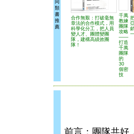
同
類
書
千萬
合作無艱：打破毫無
推
教練
章法的合作模式，用
團隊
薦
科學化分工，把人員
攻略
變人才、團體變團
——
隊，建構高績效團
打造
隊！
千萬
團隊
的
30
個密
技
前言：團隊共好