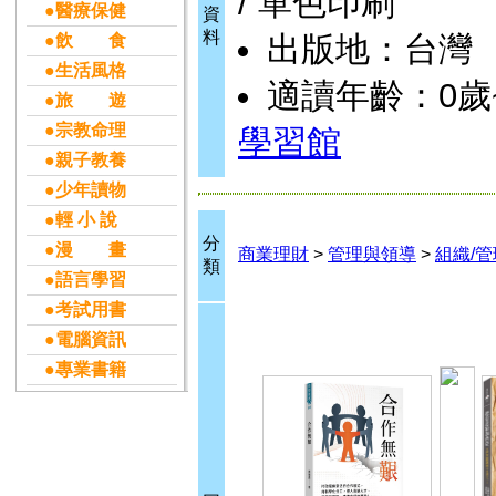
/ 單色印刷
●醫療保健
資
料
出版地：台灣
●飲 食
●生活風格
適讀年齡：0歲
●旅 遊
●宗教命理
學習館
●親子教養
●少年讀物
●輕 小 說
分
●漫 畫
商業理財
>
管理與領導
>
組織/管
類
●語言學習
●考試用書
●電腦資訊
●專業書籍