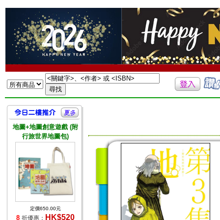
地圖+地圖創意遊戲 (附
行旅世界地圖包)
定價650.00元
HK$520
8
折優惠：