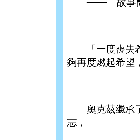
───｜故事簡
「一度喪失希
夠再度燃起希望
奧克茲繼承了
志，