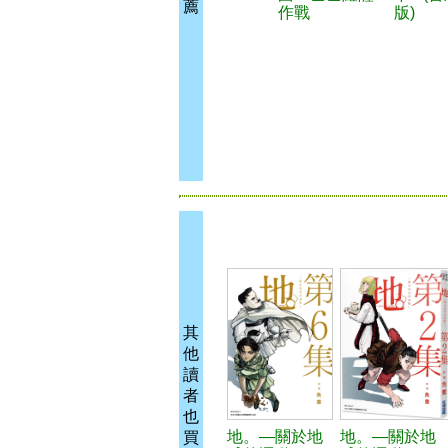
薦
作戰
版)
其
他
讀
者
也
地。—關於地
地。—關於地
買