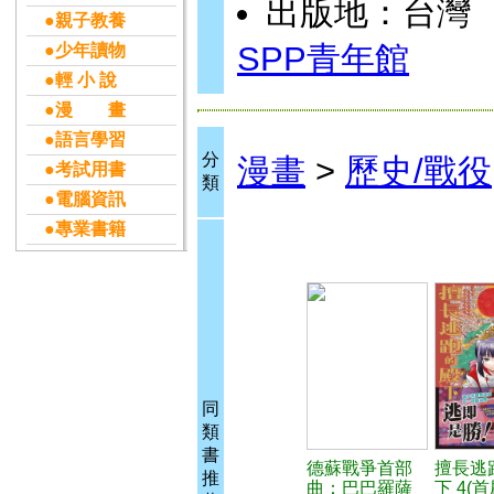
出版地：台灣
●親子教養
SPP青年館
●少年讀物
●輕 小 說
●漫 畫
●語言學習
分
漫畫
>
歷史/戰役
●考試用書
類
●電腦資訊
●專業書籍
同
類
書
德蘇戰爭首部
擅長逃
推
曲：巴巴羅薩
下 4(