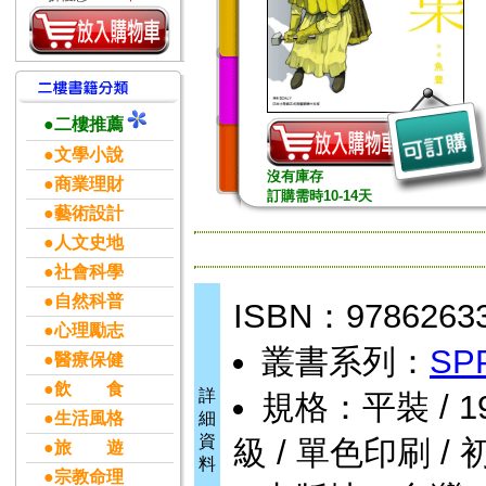
●二樓推薦
●文學小說
沒有庫存
●商業理財
訂購需時10-14天
●藝術設計
●人文史地
●社會科學
●自然科普
ISBN：9786263
●心理勵志
叢書系列：
SP
●醫療保健
●飲 食
詳
規格：平裝 / 192頁
●生活風格
細
資
級 / 單色印刷 / 
●旅 遊
料
●宗教命理