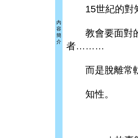
15世紀的對知
內
容
教會要面對的
簡
介
者………
而是脫離常軌
知性。