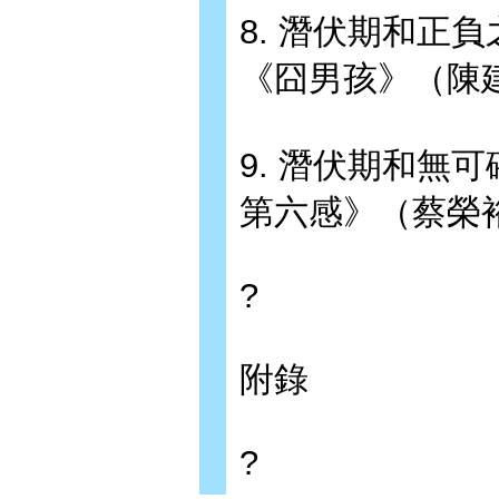
8. 潛伏期和正負之間
《囧男孩》（陳
9. 潛伏期和無可
第六感》（蔡榮
?
附錄
?