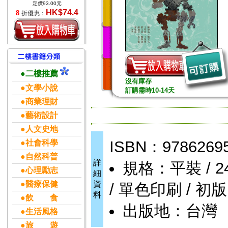
定價93.00元
HK$74.4
8
折優惠：
●二樓推薦
沒有庫存
●文學小說
訂購需時10-14天
●商業理財
●藝術設計
●人文史地
ISBN：9786269
●社會科學
●自然科普
詳
規格：平裝 / 248頁
●心理勵志
細
●醫療保健
資
/ 單色印刷 / 初版
料
●飲 食
出版地：台灣
●生活風格
●旅 遊