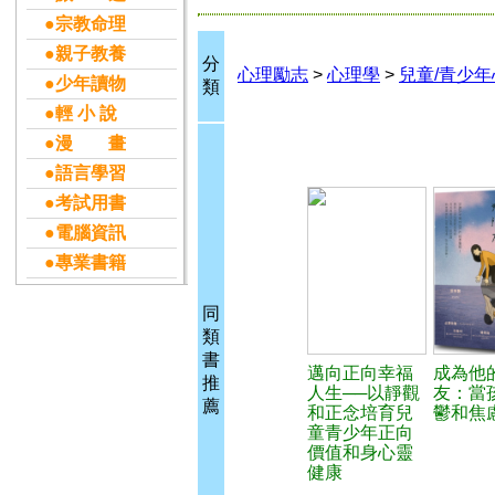
●宗教命理
●親子教養
分
心理勵志
>
心理學
>
兒童/青少年
●少年讀物
類
●輕 小 說
●漫 畫
●語言學習
●考試用書
●電腦資訊
●專業書籍
同
類
書
邁向正向幸福
成為他
推
人生──以靜觀
友：當
薦
和正念培育兒
鬱和焦
童青少年正向
價值和身心靈
健康