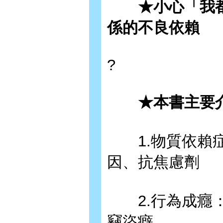
★小心「我都
係的不良依賴
?
★本書主要介
1.物質依賴症
因、抗焦慮劑
2.行為成癮：
竊盜癖