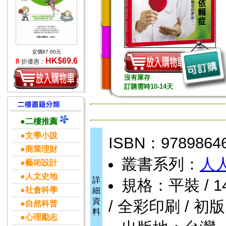
定價87.00元
HK$69.6
8
折優惠：
沒有庫存
訂購需時10-14天
●二樓推薦
●文學小說
ISBN：9789864
●商業理財
叢書系列：
人
●藝術設計
●人文史地
詳
規格：平裝 / 144頁
●社會科學
細
資
/ 全彩印刷 / 初版
●自然科普
料
●心理勵志