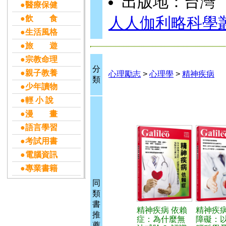
出版地：台灣
●醫療保健
●飲 食
人人伽利略科學
●生活風格
●旅 遊
●宗教命理
分
●親子教養
心理勵志
>
心理學
>
精神疾病
類
●少年讀物
●輕 小 說
●漫 畫
●語言學習
●考試用書
●電腦資訊
●專業書籍
同
類
書
精神疾病 依賴
精神疾病
推
症：為什麼無
障礙：
薦