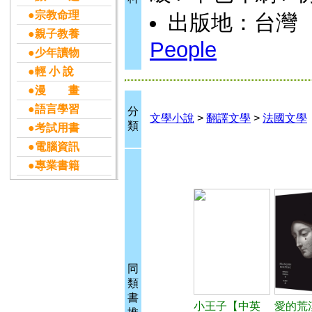
●宗教命理
出版地：台灣
●親子教養
People
●少年讀物
●輕 小 說
●漫 畫
●語言學習
分
文學小說
>
翻譯文學
>
法國文學
類
●考試用書
●電腦資訊
●專業書籍
同
類
書
小王子【中英
愛的荒