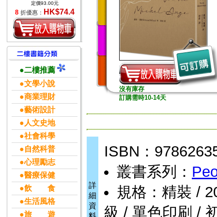
定價93.00元
HK$74.4
8
折優惠：
●二樓推薦
●文學小說
沒有庫存
●商業理財
訂購需時10-14天
●藝術設計
●人文史地
●社會科學
ISBN：9786263
●自然科普
●心理勵志
叢書系列：
Peo
●醫療保健
詳
規格：精裝 / 208頁
●飲 食
細
●生活風格
資
級 / 單色印刷 / 
●旅 遊
料