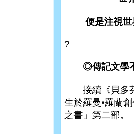
便是注視世
?
◎傳記文學不
接續《貝多芬
生於羅曼•羅蘭
之書」第二部。