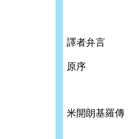
譯者弁言
原序
米開朗基羅傳