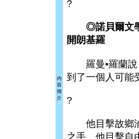
?
◎諾貝爾文學獎
開朗基羅
羅曼•羅蘭說：
到了一個人可能
內
容
簡
?
介
他目擊故鄉淪
之手。他目擊自