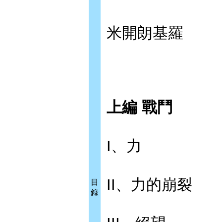
米開朗基羅
上編 戰鬥
I、力
II、力的崩裂
目
錄