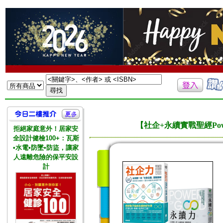
【社企+永續實戰聖經Pow
拒絕家庭意外！居家安
全設計健檢100+：瓦斯
•水電•防墜•防盜，讓家
人遠離危險的保平安設
計