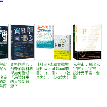
宇宙
資料同理心：
【社企+永續實戰聖
元宇宙：圖說元
深入
飛奔的資料科
經Power of Good套
宇宙＋元宇宙：
、
學如何變成
書】（二冊）：《社
設計元宇宙（套
知名企
「易讀好用」
企力》、《永續力》
裝）
的新
的人類新資
與商
源？