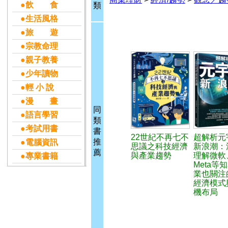
●飲 食
類
●生活風格
●旅 遊
●宗教命理
●親子教養
●少年讀物
●輕 小 說
●漫 畫
同
●語言學習
類
●考試用書
書
22世紀不再七不
超解析元
推
●電腦資訊
思議之科技經濟
新浪潮：
薦
與產業趨勢
理解微軟
●專業書籍
Meta等
業也關注
經濟模式
機布局