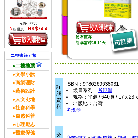
定價93.00元
HK$74.4
8
折優惠：
沒有庫存
訂購需時10-14天
●二樓推薦
●文學小說
●商業理財
ISBN：9786269638031
詳
叢書系列：
考現學
●藝術設計
細
規格：平裝 / 640頁 / 17 x 23 
●人文史地
資
出版地：台灣
料
●社會科學
考現學
●自然科普
●心理勵志
●醫療保健
分
商業理財
>
經濟/趨勢
>
觀念／趨