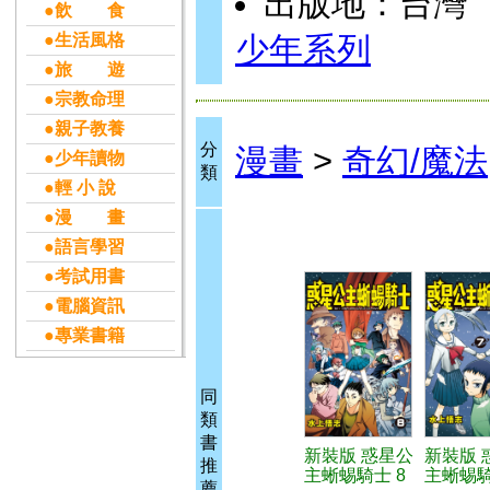
出版地：台灣
●飲 食
●生活風格
少年系列
●旅 遊
●宗教命理
●親子教養
分
漫畫
>
奇幻/魔法
●少年讀物
類
●輕 小 說
●漫 畫
●語言學習
●考試用書
●電腦資訊
●專業書籍
同
類
書
新裝版 惑星公
新裝版 
推
主蜥蜴騎士 8
主蜥蜴騎
薦