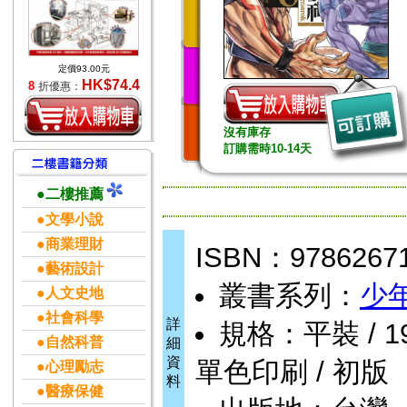
定價93.00元
HK$74.4
8
折優惠：
沒有庫存
訂購需時10-14天
●二樓推薦
●文學小說
●商業理財
ISBN：9786267
●藝術設計
叢書系列：
少
●人文史地
●社會科學
詳
規格：平裝 / 194頁
●自然科普
細
資
單色印刷 / 初版
●心理勵志
料
●醫療保健