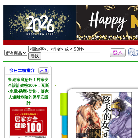
拒絕家庭意外！居家安
全設計健檢100+：瓦斯
•水電•防墜•防盜，讓家
人遠離危險的保平安設
計