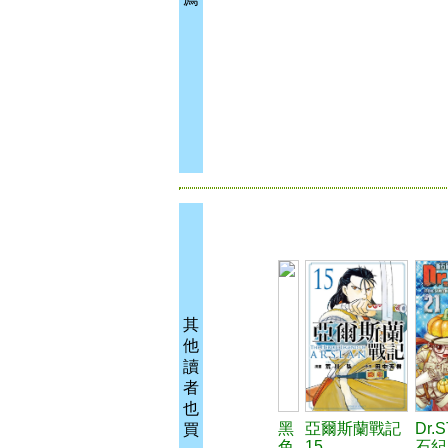
其
他
讀
者
也
黑
亞爾斯蘭戰記
Dr.
買
色
15
石紀 