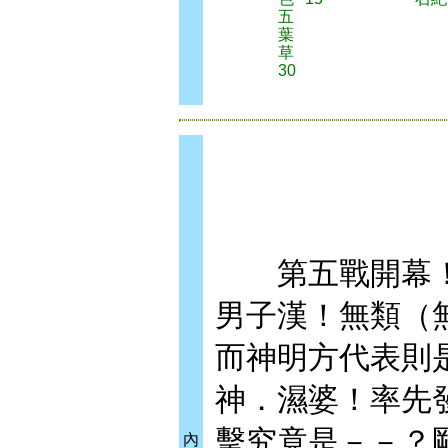
五
葉
草
30
第五戰開幕！
男子漢！無類（
而神明方代表則
神．濕婆！率先
擊究竟是－－？
內