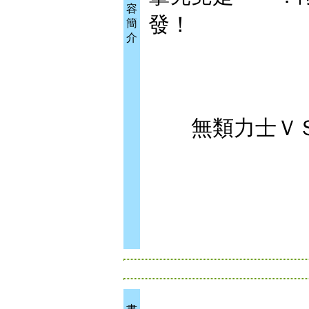
容
發！
簡
介
無類力士ＶＳ