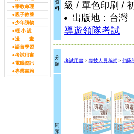
資
級 / 單色印刷 / 
●宗教命理
料
●親子教養
出版地：台灣
●少年讀物
導遊領隊考試
●輕 小 說
●漫 畫
●語言學習
●考試用書
分
考試用書
>
專技人員考試
>
領隊
●電腦資訊
類
●專業書籍
同
類