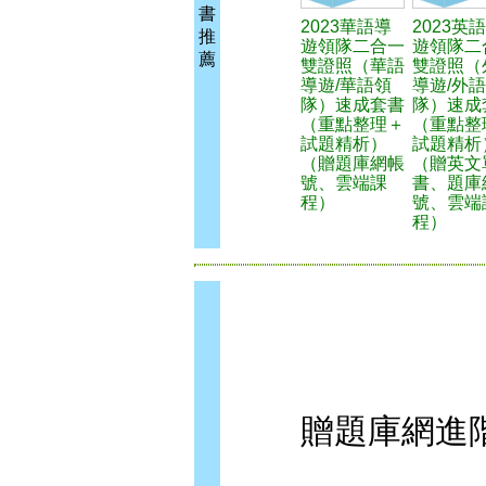
書
2023華語導
2023英
推
遊領隊二合一
遊領隊二
薦
雙證照（華語
雙證照（
導遊/華語領
導遊/外
隊）速成套書
隊）速成
（重點整理＋
（重點整
試題精析）
試題精析
（贈題庫網帳
（贈英文
號、雲端課
書、題庫
程）
號、雲端
程）
贈題庫網進階版帳