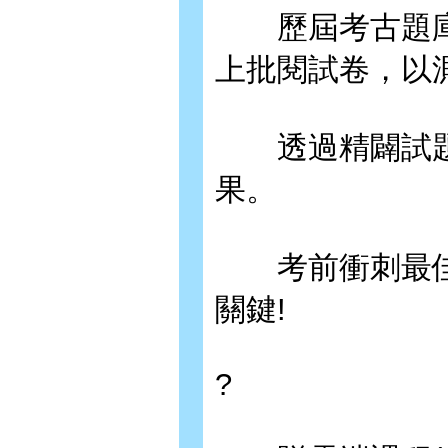
歷屆考古題庫
上批閱試卷，以
透過精闢試題
果。
考前衝刺最佳利
關鍵!
?