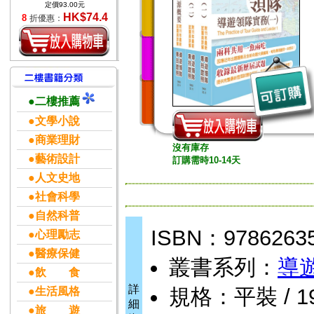
定價93.00元
HK$74.4
8
折優惠：
●二樓推薦
●文學小說
●商業理財
沒有庫存
●藝術設計
訂購需時10-14天
●人文史地
●社會科學
●自然科普
ISBN：9786263
●心理勵志
●醫療保健
叢書系列：
導
●飲 食
詳
規格：平裝 / 1958
●生活風格
細
●旅 遊