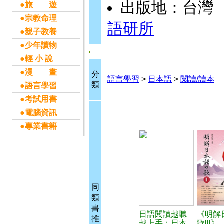
出版地：台灣
●旅 遊
●宗教命理
語研所
●親子教養
●少年讀物
●輕 小 說
●漫 畫
分
語言學習
>
日本語
>
閱讀/讀本
類
●語言學習
●考試用書
●電腦資訊
●專業書籍
同
類
書
日語閱讀越聽
《明解
推
越上手：日本
歌lll》