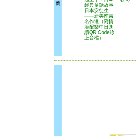
薦
經典童話故事
日本安徒生
——新美南吉
名作選（附情
境配樂中日朗
讀QR Code線
上音檔）