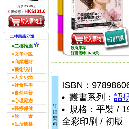
定價127.00元
HK$101.6
8
折優惠：
●二樓推薦
沒有庫存
訂購需時10-14天
●文學小說
●商業理財
●藝術設計
●人文史地
ISBN：9789860
●社會科學
●自然科普
叢書系列：
語
●心理勵志
詳
規格：平裝 / 192頁
●醫療保健
細
●飲 食
資
全彩印刷 / 初版
●生活風格
料