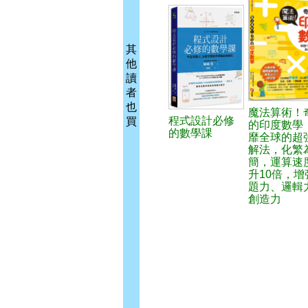
其
他
讀
者
也
魔法算術！
程式設計必修
買
的印度數學
的數學課
靡全球的超
解法，化繁
簡，運算速
升10倍，增
題力、邏輯
創造力