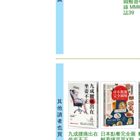
鐵暢遊
線 M
誌39
其
他
讀
者
也
九成腰痛出在
日本點餐完全圖
買
坐姿不正
解看懂菜單X順