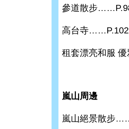
參道散步……P.9
高台寺……P.102
租套漂亮和服 優
嵐山周邊
嵐山絕景散步……P