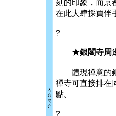
刻的印象，而京
在此大肆採買伴
?
★銀閣寺周
體現禪意的銀
禪寺可直接排在
內
點。
容
簡
介
?