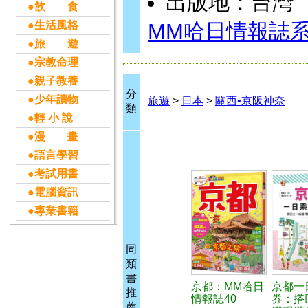
出版地：台灣
●飲 食
●生活風格
MM哈日情報誌
●旅 遊
●宗教命理
●親子教養
分
●少年讀物
旅遊
>
日本
>
關西•京阪神奈
類
●輕 小 說
●漫 畫
●語言學習
●考試用書
●電腦資訊
●專業書籍
同
類
書
京都：MM哈日
京都一
推
情報誌40
券：搭
薦