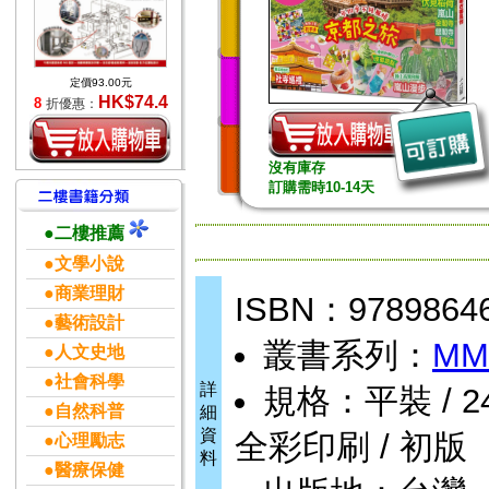
定價93.00元
HK$74.4
8
折優惠：
沒有庫存
訂購需時10-14天
●二樓推薦
●文學小說
●商業理財
ISBN：9789864
●藝術設計
叢書系列：
M
●人文史地
●社會科學
詳
規格：平裝 / 240頁
●自然科普
細
資
全彩印刷 / 初版
●心理勵志
料
●醫療保健