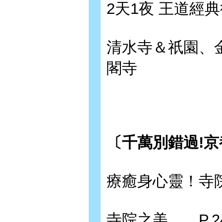
2天1夜 王道經典
清水寺＆祇園、
閣寺
〔千萬別錯過!京
療癒身心靈！寺
寺院之美……P.2