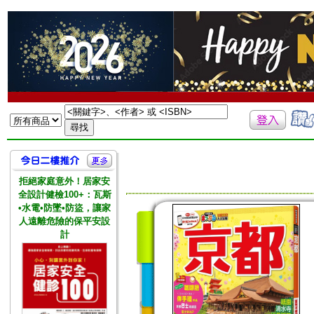
拒絕家庭意外！居家安
全設計健檢100+：瓦斯
•水電•防墜•防盜，讓家
人遠離危險的保平安設
計