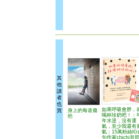
其
他
讀
者
也
如果呼吸會胖，
身上的每道傷
買
喝杯珍奶吧！：
疤
年水逆，沒有運
氣，至少我還有
氣；15萬粉絲IG
句作家chichi首