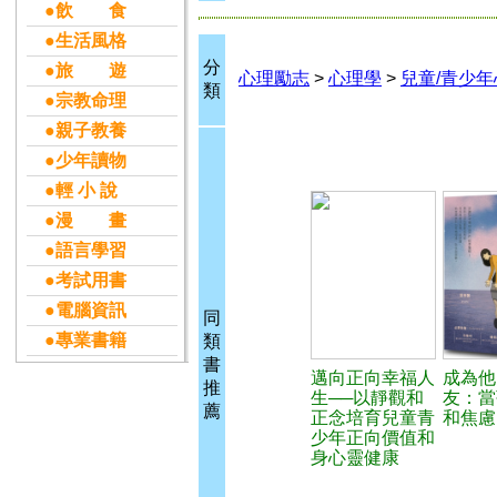
●飲 食
●生活風格
分
●旅 遊
心理勵志
>
心理學
>
兒童/青少年
類
●宗教命理
●親子教養
●少年讀物
●輕 小 說
●漫 畫
●語言學習
●考試用書
●電腦資訊
同
●專業書籍
類
書
邁向正向幸福人
成為他
推
生──以靜觀和
友：當
薦
正念培育兒童青
和焦慮
少年正向價值和
身心靈健康