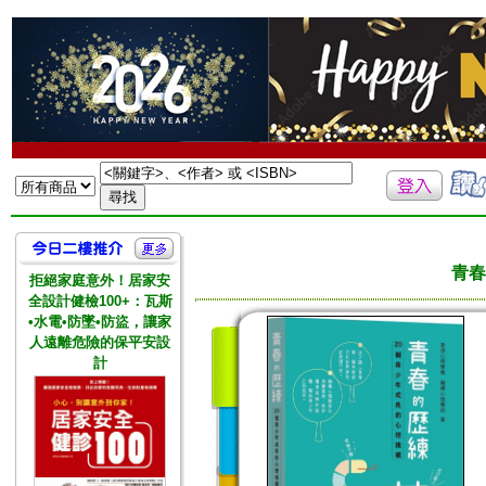
青春
拒絕家庭意外！居家安
全設計健檢100+：瓦斯
•水電•防墜•防盜，讓家
人遠離危險的保平安設
計