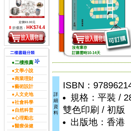
定價93.00元
HK$74.4
8
折優惠：
沒有庫存
訂購需時10-14天
●二樓推薦
●文學小說
●商業理財
ISBN：9789621
●藝術設計
●人文史地
詳
規格：平裝 / 280頁
細
●社會科學
資
雙色印刷 / 初版
●自然科普
料
●心理勵志
出版地：香港
●醫療保健