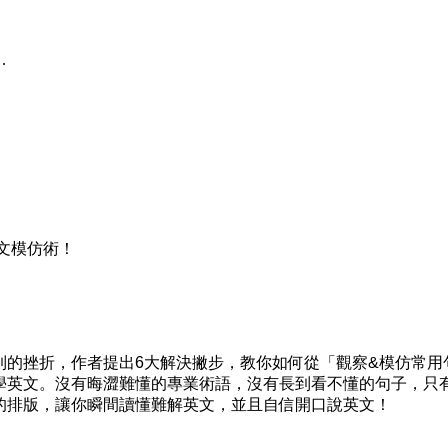
…
文模仿術！
挫折，作者提出6大解決撇步，教你如何從「觀察&模仿常用
學英文。沒有晦澀難懂的專業術語，沒有長到看不懂的句子，只
的排版，讓你瞬間讀懂難解英文，並且自信開口說英文！