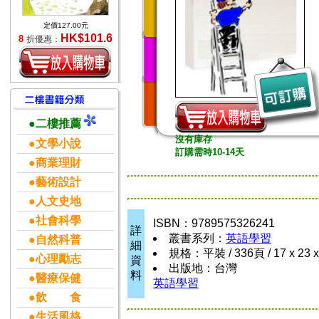
定價127.00元
HK$101.6
8
折優惠：
●二樓推薦
沒有庫存
●文學小說
訂購需時10-14天
●商業理財
●藝術設計
●人文史地
●社會科學
ISBN：9789575326241
詳
叢書系列：
英語學習
●自然科普
細
規格：平裝 / 336頁 / 17 x 23 
●心理勵志
資
出版地：台灣
料
●醫療保健
英語學習
●飲 食
●生活風格