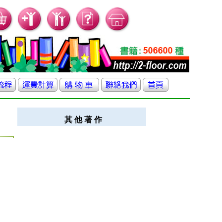
其 他 著 作