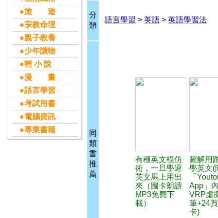
●旅 遊
分
語言學習
>
英語
>
英語學習法
●宗教命理
類
●親子教養
●少年讀物
●輕 小 說
●漫 畫
●語言學習
●考試用書
●電腦資訊
●專業書籍
同
類
書
有種英文模仿
圖解用
推
術，一旦學過
學英文(
薦
英文馬上用出
「Youto
來（圖卡朗讀
App」
MP3免費下
VRP虛
載）
筆+24
卡)