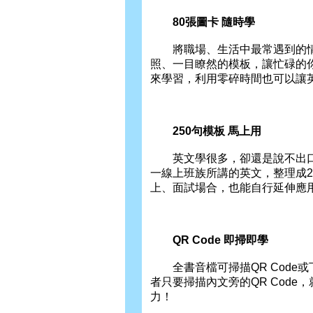
80張圖卡 隨時學
將職場、生活中最常遇到的情境
照、一目瞭然的模板，讓忙碌的
來學習，利用零碎時間也可以讓
250句模板 馬上用
英文學很多，卻還是說不出口
一線上班族所講的英文，整理成2
上、面試場合，也能自行延伸應
QR Code 即掃即學
全書音檔可掃描QR Code或
者只要掃描內文旁的QR Cod
力！