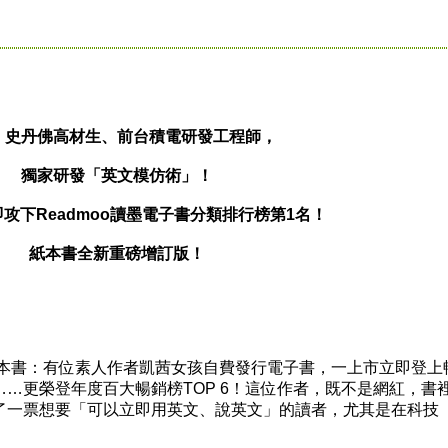
、史丹佛高材生、前台積電研發工程師，
獨家研發「英文模仿術」！
攻下Readmoo讀墨電子書分類排行榜第1名！
紙本書全新重磅增訂版！
本書：有位素人作者凱茜女孩自費發行電子書，一上市立即登上
…更榮登年度百大暢銷榜TOP 6！這位作者，既不是網紅，書
了一票想要「可以立即用英文、說英文」的讀者，尤其是在科技
。