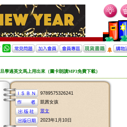
旦學過英文馬上用出來（圖卡朗讀MP3免費下載）
9789575326241
凱茜女孩
眾文
2023年1月10日