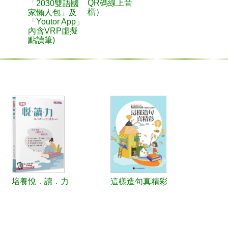
QR碼線上音
「2030雙語國
檔）
家懶人包」及
「Youtor App」
內含VRP虛擬
點讀筆)
培養悅．讀．力
這樣造句真精彩