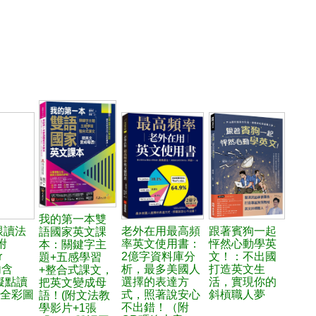
我的第一本雙
跟讀法
老外在用最高頻
跟著賓狗一起
語國家英文課
附
率英文使用書：
怦然心動學英
本：關鍵字主
r
2億字資料庫分
文！：不出國
題+五感學習
內含
析，最多美國人
打造英文生
+整合式課文，
擬點讀
選擇的表達方
活，實現你的
把英文變成母
頁全彩圖
式，照著說安心
斜槓職人夢
語！(附文法教
不出錯！（附
學影片+1張