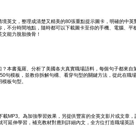
英文，整理成清楚又精美的80張重點提示圖卡，明確的中英
你，不分時間地點，隨時都可以下載圖卡至你的手機、電腦、平
英文能力脫胎換骨！
？本書蒐羅、分析了美國各大真實職場語料，每個句子都來自
50句模板，並教你拆解句構、看穿句型的關鍵方法，從此在職
用模板句型。
下載MP3。為加強學習效果，另提供豐富的全英文影片或文章，
e，就可延伸學習，補充教材對應到詳細內文，全方位打造職場英語