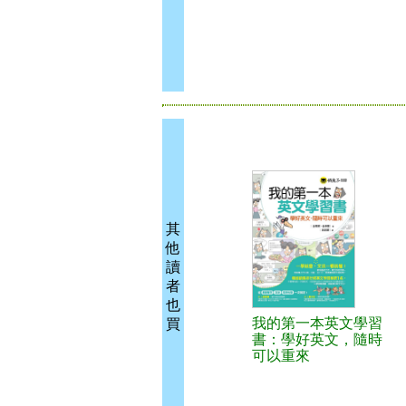
其
他
讀
者
也
我的第一本英文學習
買
書：學好英文，隨時
可以重來