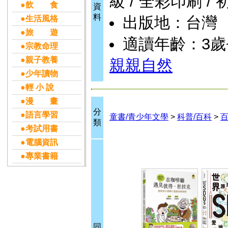
級 / 全彩印刷 / 
●飲 食
資
料
出版地：台灣
●生活風格
●旅 遊
適讀年齡：3歲
●宗教命理
●親子教養
親親自然
●少年讀物
●輕 小 說
●漫 畫
分
●語言學習
童書/青少年文學
>
科普/百科
>
類
●考試用書
●電腦資訊
●專業書籍
同