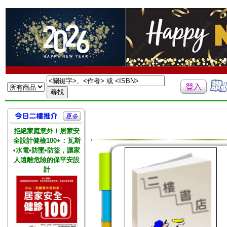
拒絕家庭意外！居家安
全設計健檢100+：瓦斯
•水電•防墜•防盜，讓家
人遠離危險的保平安設
計