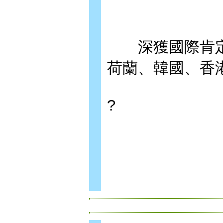
深獲國際肯定─
荷蘭、韓國、香
?