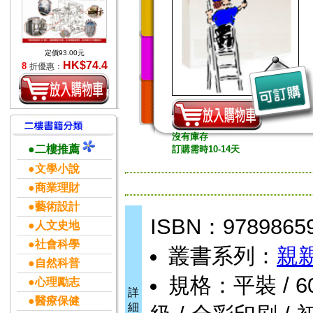
定價93.00元
HK$74.4
8
折優惠：
沒有庫存
●二樓推薦
訂購需時10-14天
●文學小說
●商業理財
●藝術設計
ISBN：9789865
●人文史地
●社會科學
叢書系列：
親
●自然科普
規格：平裝 / 60頁 
●心理勵志
詳
●醫療保健
細