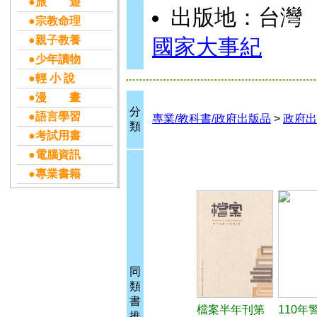
●旅 遊
出版地：台灣
●宗教命理
●親子教養
國家大事紀
●少年讀物
●輕 小 說
●漫 畫
分
●語言學習
專業/教科書/政府出版品
>
政府出
類
●考試用書
●電腦資訊
●專業書籍
同
類
書
檔案半年刊第
110年
推