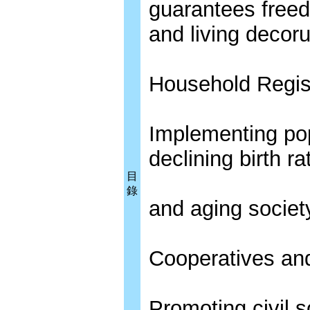
guarantees freedo
and living decor
Household Regist
Implementing pop
declining birth ra
目
錄
and aging societ
Cooperatives and
Promoting civil s