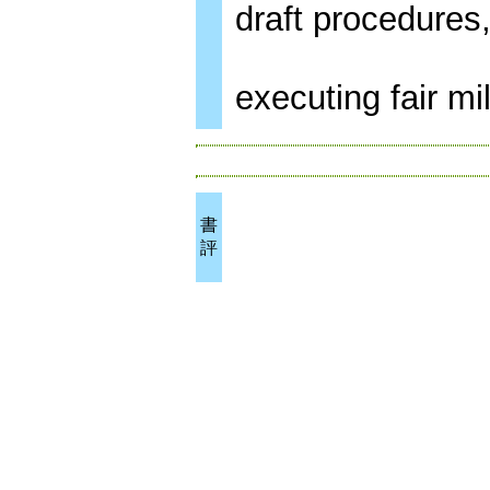
draft procedures
executing fair mi
書
評