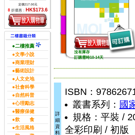
定價217.00元
HK$173.6
8
折優惠：
●二樓推薦
沒有庫存
●文學小說
訂購需時10-14天
●商業理財
●藝術設計
●人文史地
●社會科學
ISBN：9786267
●自然科普
叢書系列：
國
●心理勵志
●醫療保健
詳
規格：平裝 / 201頁
●飲 食
細
資
全彩印刷 / 初版
●生活風格
料