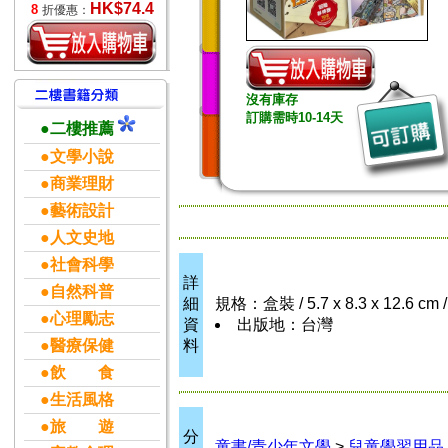
HK$74.4
8
折優惠：
沒有庫存
訂購需時10-14天
●二樓推薦
●文學小說
●商業理財
●藝術設計
●人文史地
●社會科學
詳
●自然科普
細
規格：盒裝 / 5.7 x 8.3 x 12.6 
●心理勵志
資
出版地：台灣
●醫療保健
料
●飲 食
●生活風格
●旅 遊
分
童書/青少年文學
>
兒童學習用品