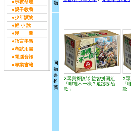
●宗教命理
類
●親子教養
●少年讀物
●輕 小 說
●漫 畫
●語言學習
●考試用書
●電腦資訊
同
●專業書籍
類
書
X尋寶探險隊 益智拼圖組
X
推
「哪裡不一樣？遺跡探險
「
薦
款」
款