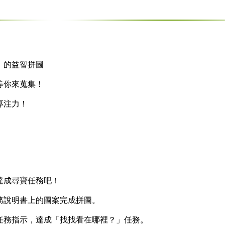
的益智拼圖
你來蒐集！
專注力！
成尋寶任務吧！
說明書上的圖案完成拼圖。
務指示，達成「找找看在哪裡？」任務。