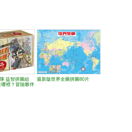
隊 益智拼圖組
最新版世界全圖拼圖80片
在哪裡？冒險夥伴