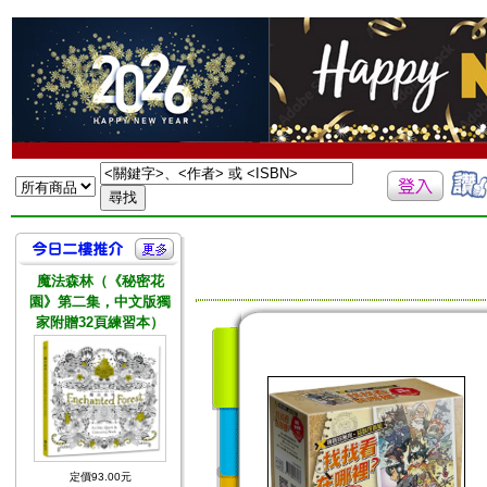
魔法森林（《秘密花
園》第二集，中文版獨
家附贈32頁練習本）
定價93.00元