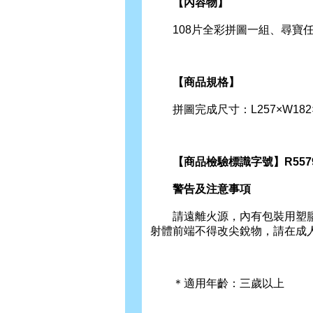
【內容物】
108片全彩拼圖一組、尋寶任
【商品規格】
拼圖完成尺寸：L257×W182×
【商品檢驗標識字號】R557
警告及注意事項
請遠離火源，內有包裝用塑膠袋
射體前端不得改尖銳物，請在成
＊適用年齡：三歲以上