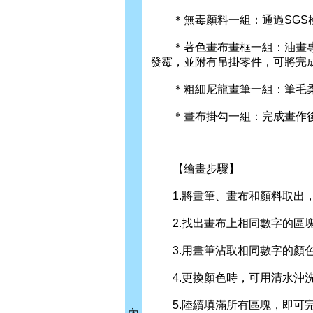
＊無毒顏料一組：通過SGS檢
＊著色畫布畫框一組：油畫專用
發霉，並附有吊掛零件，可將完
＊粗細尼龍畫筆一組：筆毛柔
＊畫布掛勾一組：完成畫作後
【繪畫步驟】
1.將畫筆、畫布和顏料取出，
2.找出畫布上相同數字的區
3.用畫筆沾取相同數字的顏色
4.更換顏色時，可用清水沖
5.陸續填滿所有區塊，即可