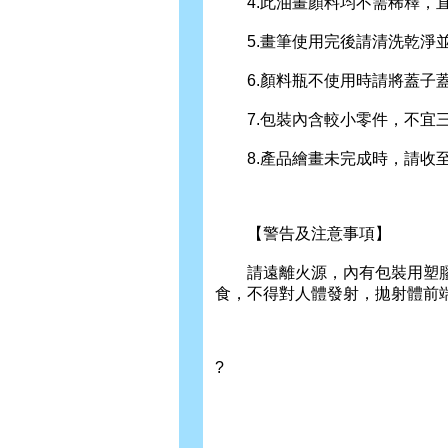
4.此油畫顏料均不需稀釋，直
5.畫筆使用完後請清洗乾淨並
6.顏料瓶不使用時請將蓋子蓋
7.包裝內含較小零件，不宜三
8.產品繪畫未完成時，請收至
【警告及注意事項】
請遠離火源，內有包裝用塑膠袋
食，不得對人體發射，拋射體前
?