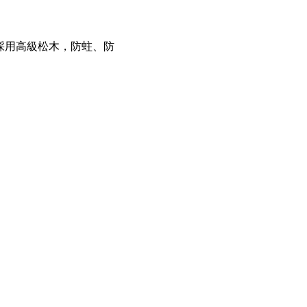
。
採用高級松木，防蛀、防