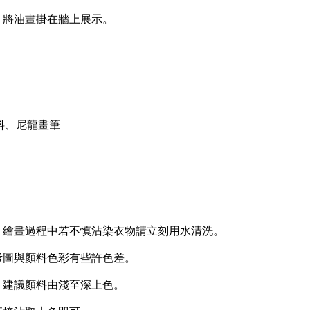
將油畫掛在牆上展示。
、尼龍畫筆
繪畫過程中若不慎沾染衣物請立刻用水清洗。
圖與顏料色彩有些許色差。
建議顏料由淺至深上色。