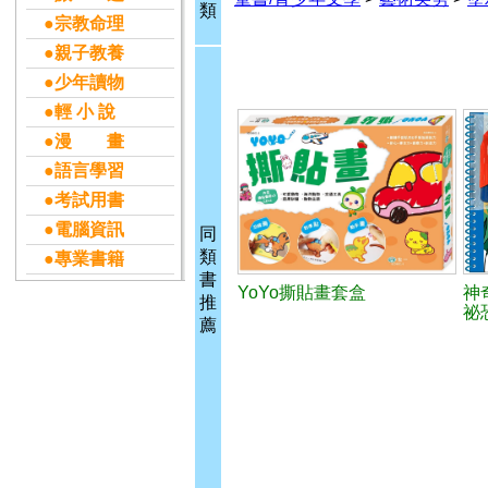
類
●宗教命理
●親子教養
●少年讀物
●輕 小 說
●漫 畫
●語言學習
●考試用書
●電腦資訊
同
類
●專業書籍
書
YoYo撕貼畫套盒
神
推
祕
薦