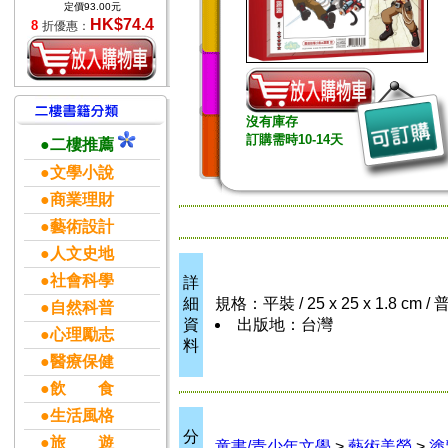
定價93.00元
HK$74.4
8
折優惠：
沒有庫存
訂購需時10-14天
●二樓推薦
●文學小說
●商業理財
●藝術設計
●人文史地
●社會科學
詳
細
規格：平裝 / 25 x 25 x 1.8 cm 
●自然科普
資
出版地：台灣
●心理勵志
料
●醫療保健
●飲 食
●生活風格
分
●旅 遊
童書/青少年文學
>
藝術美勞
>
塗