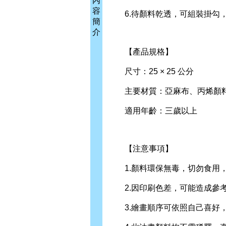
內
容
6.待顏料乾透，可組裝掛勾，
簡
介
【產品規格】
尺寸：25 × 25 公分
主要材質：亞麻布、丙烯顏料
適用年齡：三歲以上
【注意事項】
1.顏料環保無毒，切勿食用，
2.因印刷色差，可能造成參考
3.繪畫順序可依照自己喜好，