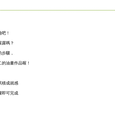
險吧！
露露嗎？
的步驟，
的油畫作品喔！
積成就感
即可完成