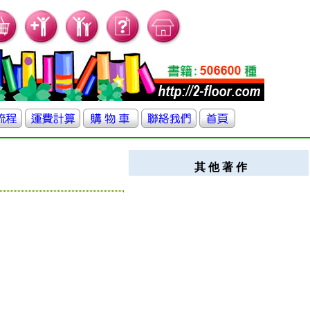
其 他 著 作