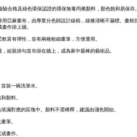
驗合格及綠色環保認證的環保無毒丙烯顏料，顏色飽和易保存
亞麻畫布，由專業分色師設計線稿，線條清晰不漏標。畫框
成畫作掛上牆。
軟富有彈性，並有兩種粗細畫筆，方便運用。
，組裝掛勾並吊掛在牆上，成為家中最棒的藝術品。
並裝一碗洗筆水。
塊和顏料。
填滿對應的區塊中。顏料不需稀釋，建議由淺色開始。
洗畫筆。
完成畫作。