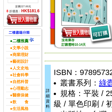
定價227.00元
HK$181.6
8
折優惠：
沒有庫存
●二樓推薦
訂購需時10-14天
●文學小說
●商業理財
●藝術設計
●人文史地
ISBN：9789573
●社會科學
叢書系列：
綠
●自然科普
●心理勵志
詳
規格：平裝 / 256頁
●醫療保健
細
資
級 / 單色印刷 / 
●飲 食
料
●生活風格