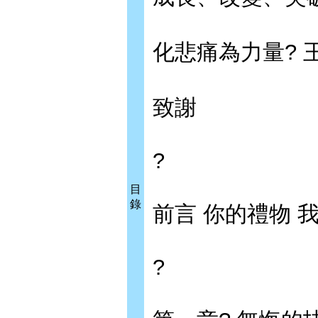
化悲痛為力量? 
致謝
?
目
錄
前言 你的禮物 
?