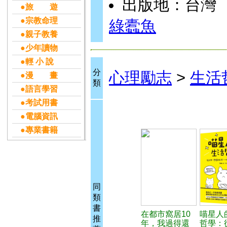
出版地：台灣
●旅 遊
●宗教命理
綠蠹魚
●親子教養
●少年讀物
●輕 小 說
分
心理勵志
>
生活
●漫 畫
類
●語言學習
●考試用書
●電腦資訊
●專業書籍
同
類
書
在都市窩居10
喵星人
推
年，我過得還
哲學：