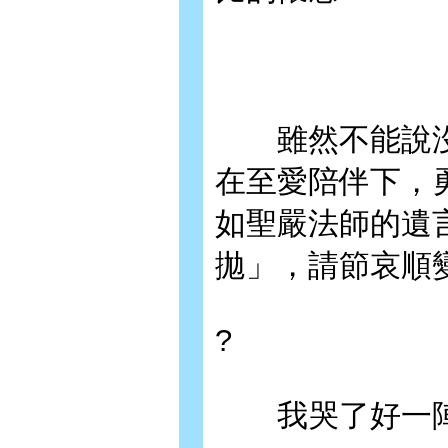
雖然不能說沒
在至愛陪伴下，
如聖嚴法師的遺
拋」，請節哀順
?
我哭了好一陣