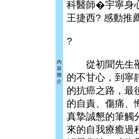
科醫師�宇寧身
王捷西? 感動推
?
從初聞先生罹
內
容
的不甘心，到寧
簡
介
的抗癌之路，最
的自責、傷痛、
真摯誠懇的筆觸
來的自我療癒過