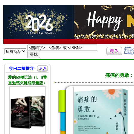
痛痛的勇敢：
愛的69種玩法（I、II雙
重魅惑夾鏈袋限量版）