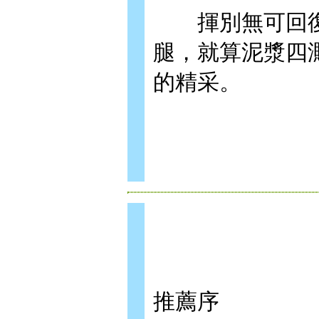
揮別無可回復
腿，就算泥漿四
的精采。
推薦序