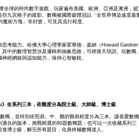
靡全球的時尚數字遊戲，玩家遍布美國、歐洲、亞洲及澳洲，超
這些九宮格子的蹤影。數獨被國際媒體冠以「全世界傳染速度最
紀的魔術方塊」等封號，可見其流行程度。
力。哈佛大學心理學家霍華德．嘉納（Howard Gardner
，其中的數理智慧涉及邏輯和抽象思維，可經後天培訓。玩數獨
腦神經網絡與認知能力，保持心智敏銳。
doku》全系列三本，依難度分為院士級、大師級、博士級
i數獨，並特別依照易、中、難的難易程度分為三本。讓喜愛數
到適合的版本，挑戰精選的90題數獨題；也可以一次收藏系列三
前進博士級，解完所有題目，化身終極數獨達人。