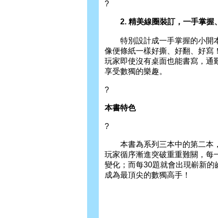
?
2. 精美線圈裝訂，一手掌握
特別設計成一手掌握的小開本
像便條紙一樣好撕、好翻、好寫
玩家即使沒有桌面也能書寫，通
享受數獨的樂趣。
?
本書特色
?
本書為系列三本中的第二本，針
玩家循序漸進突破重重難關，每
變化；而每30題就會出現嶄新
成為最頂尖的數獨高手！