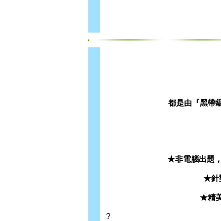
都是由『黑帶
★非電腦出題，
★針
★精
?