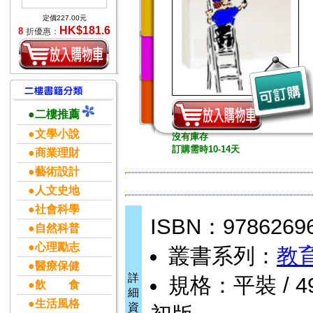
定價227.00元
HK$181.6
8
折優惠：
●二樓推薦
●文學小說
沒有庫存
訂購需時10-14天
●商業理財
●藝術設計
●人文史地
●社會科學
ISBN：9786269
●自然科普
●心理勵志
叢書系列：
教
●醫療保健
詳
規格：平裝 / 496
●飲 食
細
●生活風格
資