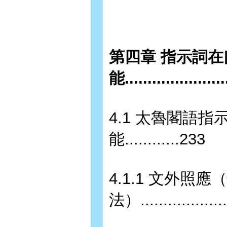
第四章 指示詞
能.....................
4.1 太魯閣語
能............233
4.1.1 文外照應
法）....................