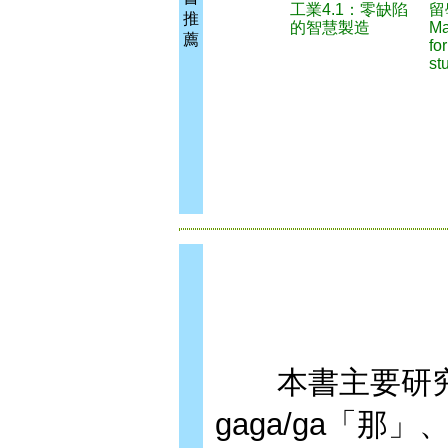
工業4.1：零缺陷
留
推
的智慧製造
Ma
薦
fo
st
本書主要研究太
gaga/ga「那」、