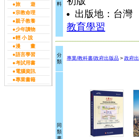
初版
料
●旅 遊
出版地：台灣
●宗教命理
●親子教養
教育學習
●少年讀物
●輕 小 說
●漫 畫
●語言學習
分
專業/教科書/政府出版品
>
政府出
類
●考試用書
●電腦資訊
●專業書籍
同
類
書