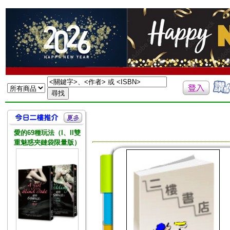
愛的69種玩法（I、II雙
重魅惑夾鏈袋限量版）