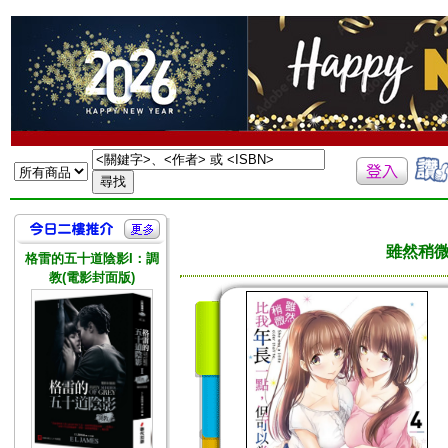
雖然稍微
格雷的五十道陰影I：調
教(電影封面版)