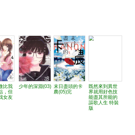
微比我
少年的深淵(03)
末日盡頭的卡
既然來到異世
點，但
農(05)完
界就用好色技
我女友
能盡其所能的
謳歌人生 特裝
版