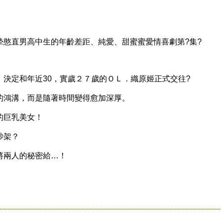
直男高中生的年齡差距、純愛、甜蜜蜜愛情喜劇第?集?
定和年近30，實歲２７歲的ＯＬ．織原姬正式交往?
鴻溝，而是隨著時間變得愈加深厚。
巨乳美女！
吵架？
兩人的秘密給…！