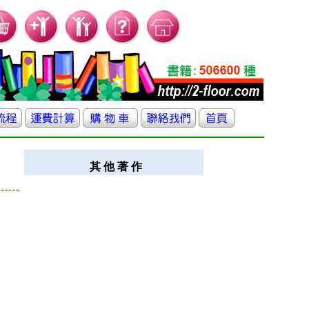
其 他 著 作