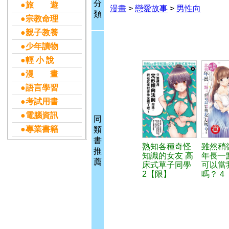
分
●旅 遊
漫畫
>
戀愛故事
>
男性向
類
●宗教命理
●親子教養
●少年讀物
●輕 小 說
●漫 畫
●語言學習
●考試用書
●電腦資訊
同
●專業書籍
類
書
熟知各種奇怪
雖然稍
推
知識的女友 高
年長一
薦
床式草子同學
可以當
2【限】
嗎？ 4