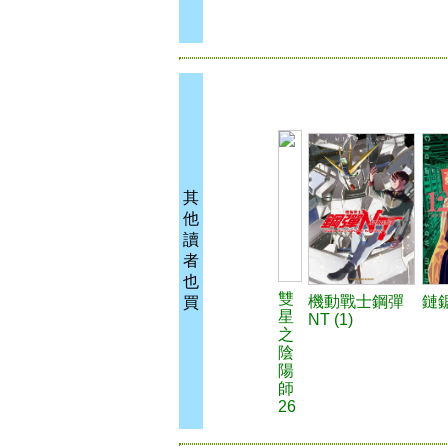
其
他
讀
者
也
雙
機動戰士鋼彈
鏈鋸
買
星
NT (1)
之
陰
陽
師
26