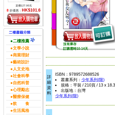
定價127.00元
HK$101.6
8
折優惠：
●二樓推薦
沒有庫存
●文學小說
訂購需時10-14天
●商業理財
●藝術設計
●人文史地
ISBN：9789572688526
●社會科學
詳
叢書系列：
少年系列(限)
細
●自然科普
規格：平裝 / 210頁 / 13 x 18.
資
●心理勵志
出版地：台灣
料
少年系列(限)
●醫療保健
●飲 食
●生活風格