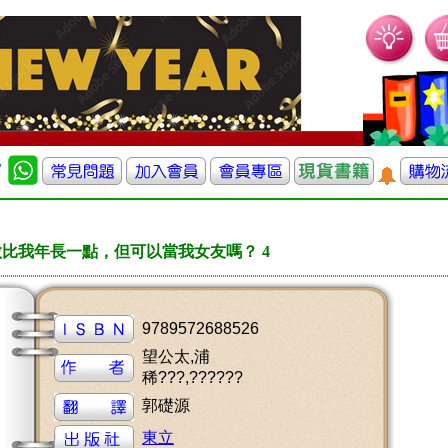
比我年長一點，但可以當我女友嗎？ 4
9789572688526
望公太,浦
稀???,??????
郭礎源
東立