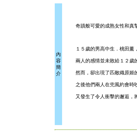
奇蹟般可愛的成熟女性和真摯憨
１５歲的男高中生．桃田薰，決
內
容
兩人的感情並未敗給１２歲的
簡
然而，卻出現了匹敵織原姬的
介
之後他們兩人在兜風約會時
又發生了令人衝擊的邂逅，將