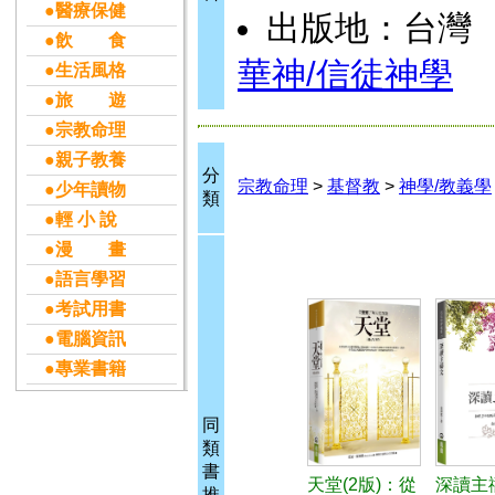
●醫療保健
出版地：台灣
●飲 食
華神/信徒神學
●生活風格
●旅 遊
●宗教命理
●親子教養
分
宗教命理
>
基督教
>
神學/教義學
●少年讀物
類
●輕 小 說
●漫 畫
●語言學習
●考試用書
●電腦資訊
●專業書籍
同
類
書
天堂(2版)：從
深讀主禱
推