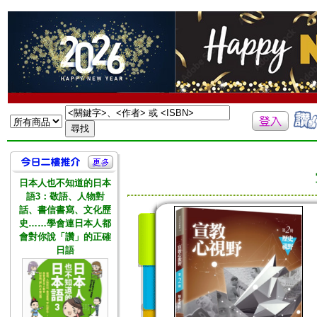
日本人也不知道的日本
語3：敬語、人物對
話、書信書寫、文化歷
史……學會連日本人都
會對你說「讚」的正確
日語