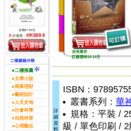
定價87.00元
HK$69.6
8
折優惠：
沒有庫存
訂購需時10-14天
●二樓推薦
●文學小說
●商業理財
ISBN：9789575
●藝術設計
叢書系列：
華
●人文史地
●社會科學
詳
規格：平裝 / 256頁
細
●自然科普
資
級 / 單色印刷 / 
●心理勵志
料