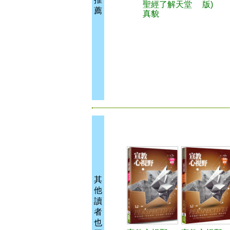
聖經了解天堂
版)
薦
真貌
其
他
讀
者
也