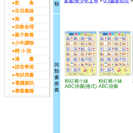
童書/青少年文學
>
0-3歲嬰幼兒
●飲 食
類
●生活風格
●旅 遊
●宗教命理
●親子教養
●少年讀物
●輕 小 說
●漫 畫
同
●語言學習
類
●考試用書
書
粉紅豬小妹
粉紅豬小妹
●電腦資訊
推
ABC掛圖(捲式)
ABC掛圖
薦
●專業書籍