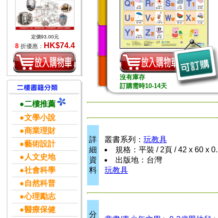
定價93.00元
HK$74.4
8
折優惠：
沒有庫存
訂購需時10-14天
●二樓推薦
●文學小說
●商業理財
詳
叢書系列：
玩教具
●藝術設計
細
規格：平裝 / 2頁 / 42 x 60 x 
●人文史地
資
出版地：台灣
●社會科學
料
玩教具
●自然科普
●心理勵志
●醫療保健
分