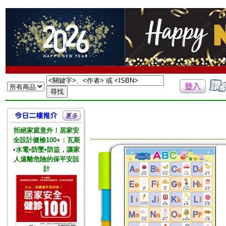
拒絕家庭意外！居家安
全設計健檢100+：瓦斯
•水電•防墜•防盜，讓家
人遠離危險的保平安設
計