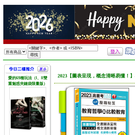
2023【圖表呈現，概念清晰易懂！
愛的69種玩法（I、II雙
重魅惑夾鏈袋限量版）