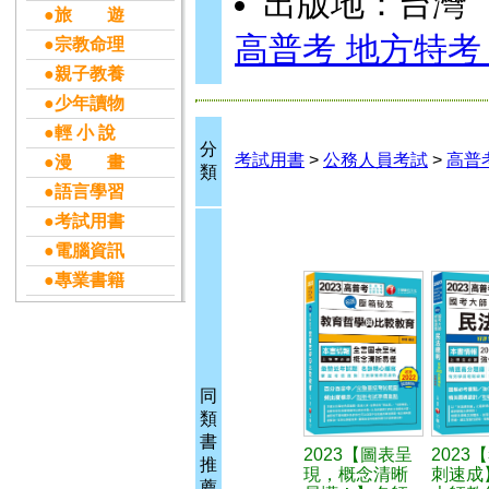
出版地：台灣
●旅 遊
高普考 地方特考
●宗教命理
●親子教養
●少年讀物
●輕 小 說
分
考試用書
>
公務人員考試
>
高普
●漫 畫
類
●語言學習
●考試用書
●電腦資訊
●專業書籍
同
類
書
2023【圖表呈
2023
推
現，概念清晰
刺速成
薦