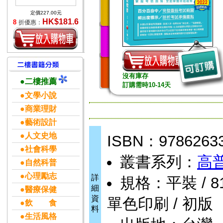
定價227.00元
HK$181.6
8
折優惠：
沒有庫存
●二樓推薦
訂購需時10-14天
●文學小說
●商業理財
●藝術設計
●人文史地
ISBN：9786263
●社會科學
叢書系列：
高
●自然科普
●心理勵志
詳
規格：平裝 / 818頁
細
●醫療保健
資
單色印刷 / 初版
●飲 食
料
●生活風格