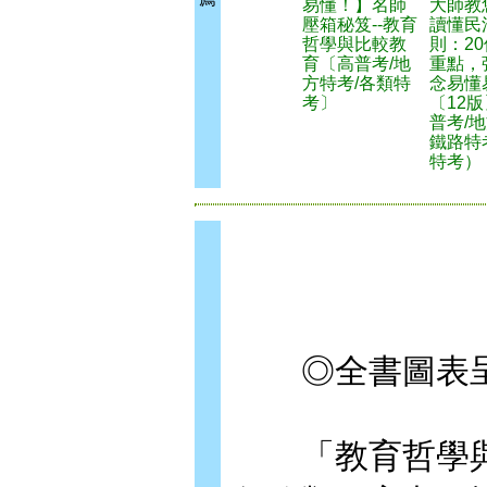
易懂！】名師
大師教
壓箱秘笈--教育
讀懂民
哲學與比較教
則：2
育〔高普考/地
重點，
方特考/各類特
念易懂
考〕
〔12
普考/地
鐵路特
特考）
◎全書圖表呈
「教育哲學與