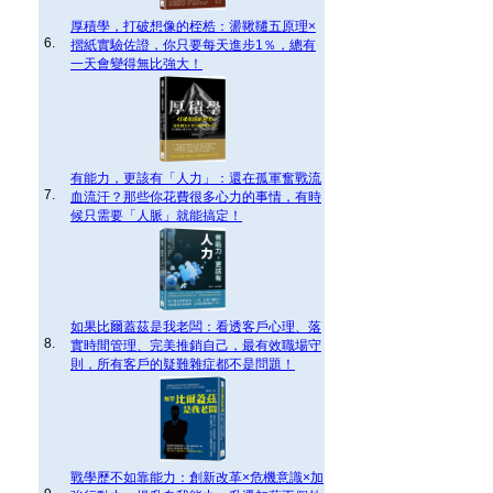
厚積學，打破想像的桎梏：盪鞦韆五原理×
6.
摺紙實驗佐證，你只要每天進步1％，總有
一天會變得無比強大！
有能力，更該有「人力」：還在孤軍奮戰流
7.
血流汗？那些你花費很多心力的事情，有時
候只需要「人脈」就能搞定！
如果比爾蓋茲是我老闆：看透客戶心理、落
8.
實時間管理、完美推銷自己，最有效職場守
則，所有客戶的疑難雜症都不是問題！
戰學歷不如靠能力：創新改革×危機意識×加