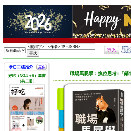
職場馬屁學：換位思考×「銷
好吃（NO.5＋6）套書
（共二冊）