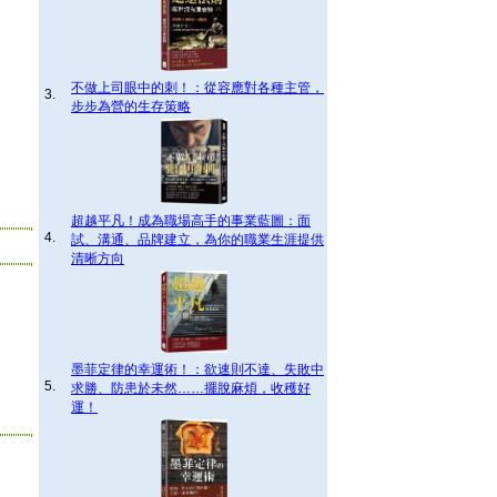
不做上司眼中的刺！：從容應對各種主管，
3.
步步為營的生存策略
超越平凡！成為職場高手的事業藍圖：面
4.
試、溝通、品牌建立，為你的職業生涯提供
清晰方向
墨菲定律的幸運術！：欲速則不達、失敗中
5.
求勝、防患於未然……擺脫麻煩，收穫好
運！