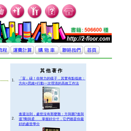
其 他 著 作
「盲」碌！你努力的樣子，其實有點低效：
1.
方向×思維×行動一次理清的高效工作法
進退法則，處世沒有那麼難：方與圓?進與
2.
退?剛與柔……掌握好分寸，它們都是你最
好的處世學分