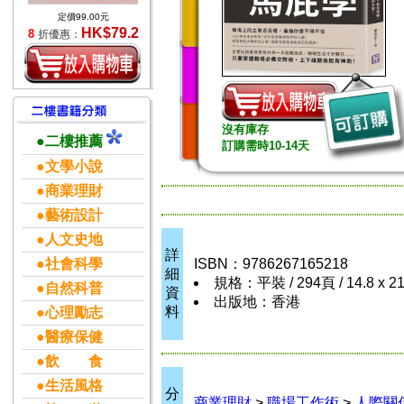
定價99.00元
HK$79.2
8
折優惠：
沒有庫存
●二樓推薦
訂購需時10-14天
●文學小說
●商業理財
●藝術設計
●人文史地
詳
●社會科學
ISBN：9786267165218
細
規格：平裝 / 294頁 / 14.8 x 2
●自然科普
資
出版地：香港
料
●心理勵志
●醫療保健
●飲 食
●生活風格
分
商業理財
>
職場工作術
>
人際關