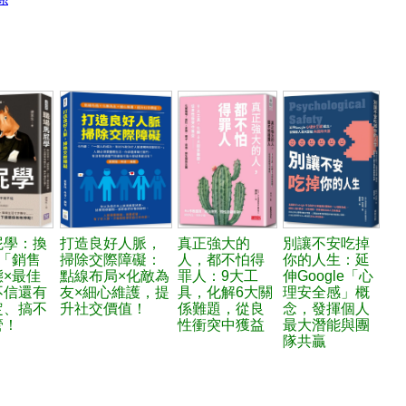
屁學：換
打造良好人脈，
真正強大的
別讓不安吃掉
「銷售
掃除交際障礙：
人，都不怕得
你的人生：延
×最佳
點線布局×化敵為
罪人：9大工
伸Google「心
不信還有
友×細心維護，提
具，化解6大關
理安全感」概
定、搞不
升社交價值！
係難題，從良
念，發揮個人
管！
性衝突中獲益
最大潛能與團
隊共贏