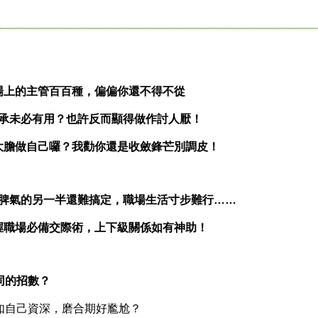
場上的主管百百種，偏偏你還不得不從
承未必有用？也許反而顯得做作討人厭！
大膽做自己囉？我勸你還是收斂鋒芒別調皮！
脾氣的另一半還難搞定，職場生活寸步難行……
握職場必備交際術，上下級關係如有神助！
的招數？
自己資深，磨合期好尷尬？