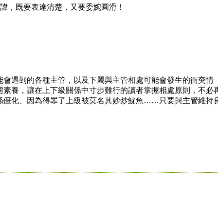
諱，既要表達清楚，又要委婉圓滑！
會遇到的各種主管，以及下屬與主管相處可能會發生的衝突情
態素養，讓在上下級關係中寸步難行的讀者掌握相處原則，不必
係僵化、因為得罪了上級被莫名其妙炒魷魚……只要與主管維持
！