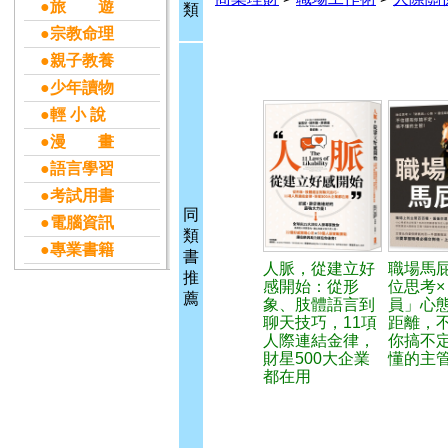
●旅 遊
類
●宗教命理
●親子教養
●少年讀物
●輕 小 說
●漫 畫
●語言學習
●考試用書
同
●電腦資訊
類
●專業書籍
書
人脈，從建立好
職場馬
推
感開始：從形
位思考×
薦
象、肢體語言到
員」心態
聊天技巧，11項
距離，
人際連結金律，
你搞不
財星500大企業
懂的主
都在用