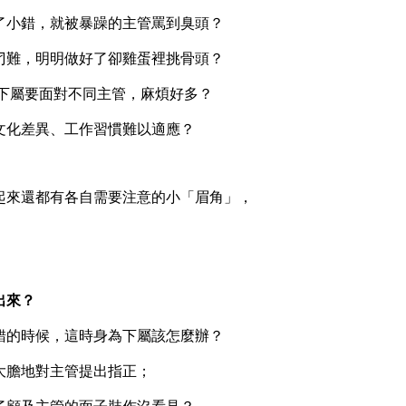
小錯，就被暴躁的主管罵到臭頭？
難，明明做好了卻雞蛋裡挑骨頭？
下屬要面對不同主管，麻煩好多？
化差異、工作習慣難以適應？
來還都有各自需要注意的小「眉角」，
！
出來？
的時候，這時身為下屬該怎麼辦？
膽地對主管提出指正；