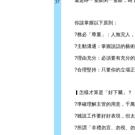
還是睜一隻眼閉一隻眼，為了
介
你該掌握以下原則：
?務必「尊重」：人無完人，
?主動溝通：掌握說話的藝術
?理由充分：必須要有充分的
?合理堅持：只要你的立場正
▎怎樣才算是「好下屬」？
?準確理解主管的用意，千萬
?雖說工作要好好表現，但太
?所謂「非禮勿言、勿視、勿