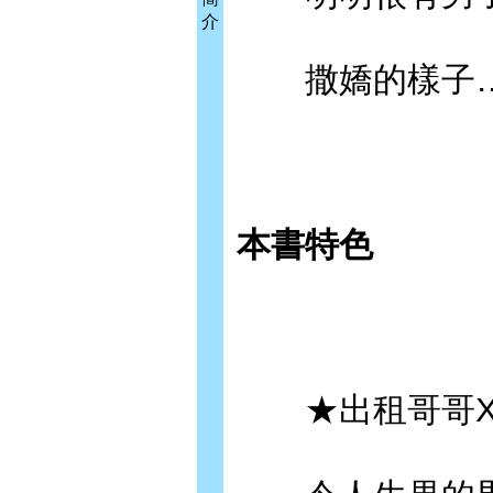
介
撒嬌的樣子…
本書特色
★出租哥哥X