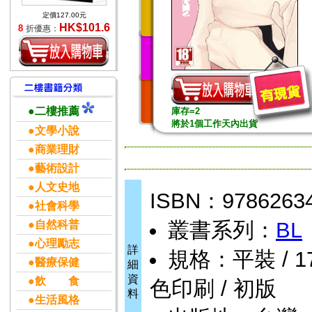
定價127.00元
HK$101.6
8
折優惠：
●二樓推薦
庫存=2
將於1個工作天內出貨
●文學小說
●商業理財
●藝術設計
●人文史地
ISBN：9786263
●社會科學
叢書系列：
BL
●自然科普
●心理勵志
詳
規格：平裝 / 176頁
●醫療保健
細
資
●飲 食
色印刷 / 初版
料
●生活風格