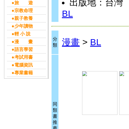
出版地：台灣
●旅 遊
●宗教命理
BL
●親子教養
●少年讀物
●輕 小 說
分
漫畫
>
BL
●漫 畫
類
●語言學習
●考試用書
●電腦資訊
●專業書籍
同
類
書
推
薦