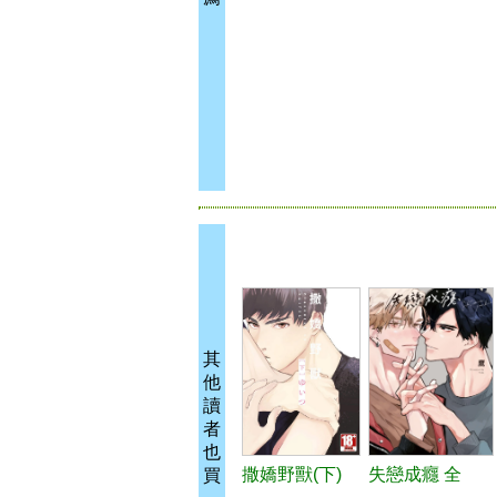
其
他
讀
者
也
撒嬌野獸(下)
失戀成癮 全
買