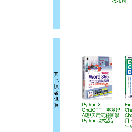
機布局
其
他
讀
者
也
Python X
Exc
買
ChatGPT：零基礎
Cha
AI聊天用流程圖學
C
Python程式設計
用
生