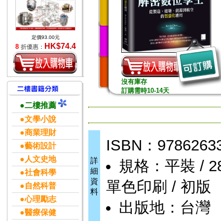
定價93.00元
HK$74.4
8
折優惠：
沒有庫存
訂購需時10-14天
●二樓推薦
●文學小說
●商業理財
ISBN：9786263
●藝術設計
●人文史地
詳
規格：平裝 / 288頁
細
●社會科學
資
單色印刷 / 初版
●自然科普
料
●心理勵志
出版地：台灣
●醫療保健