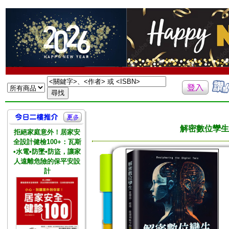
解密數位孿生
拒絕家庭意外！居家安
全設計健檢100+：瓦斯
•水電•防墜•防盜，讓家
人遠離危險的保平安設
計