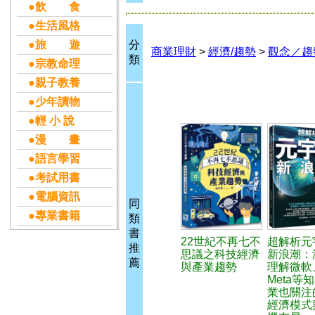
●飲 食
●生活風格
●旅 遊
分
商業理財
>
經濟/趨勢
>
觀念／趨
類
●宗教命理
●親子教養
●少年讀物
●輕 小 說
●漫 畫
●語言學習
●考試用書
●電腦資訊
同
●專業書籍
類
書
22世紀不再七不
超解析元
推
思議之科技經濟
新浪潮：
薦
與產業趨勢
理解微軟
Meta等
業也關注
經濟模式